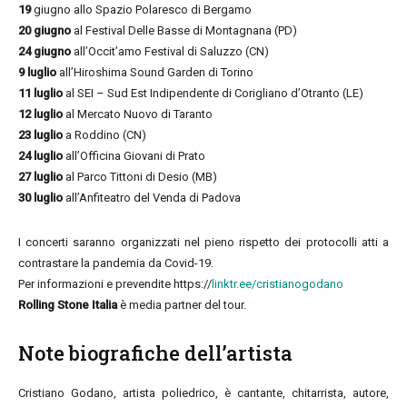
19
giugno allo Spazio Polaresco di Bergamo
20 giugno
al Festival Delle Basse di Montagnana (PD)
24 giugno
all’Occit’amo Festival di Saluzzo (CN)
9 luglio
all’Hiroshima Sound Garden di Torino
11 luglio
al SEI – Sud Est Indipendente di Corigliano d’Otranto (LE)
12 luglio
al Mercato Nuovo di Taranto
23 luglio
a Roddino (CN)
24 luglio
all’Officina Giovani di Prato
27 luglio
al Parco Tittoni di Desio (MB)
30 luglio
all’Anfiteatro del Venda di Padova
I concerti saranno organizzati nel pieno rispetto dei protocolli atti a
contrastare la pandemia da Covid-19.
Per informazioni e prevendite https://
linktr.ee/cristianogodano
Rolling Stone Italia
è media partner del tour.
Note biografiche dell’artista
Cristiano Godano, artista poliedrico, è cantante, chitarrista, autore,