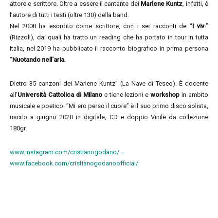
attore e scrittore. Oltre a essere il cantante dei
Marlene Kuntz
, infatti, è
l’autore di tutti i testi (oltre 130) della band.
Nel 2008 ha esordito come scrittore, con i sei racconti de “
I viv
i”
(Rizzoli), dai quali ha tratto un reading che ha portato in tour in tutta
Italia, nel 2019 ha pubblicato il racconto biografico in prima persona
“
Nuotando nell’aria
.
Dietro 35 canzoni dei Marlene Kuntz” (La Nave di Teseo). È docente
all’
Università Cattolica di Milano
e tiene lezioni e
workshop
in ambito
musicale e poetico. “Mi ero perso il cuore” è il suo primo disco solista,
uscito a giugno 2020 in digitale, CD e doppio Vinile da collezione
180gr.
www.instagram.com/cristianogodano/ –
www.facebook.com/cristianogodanoofficial/