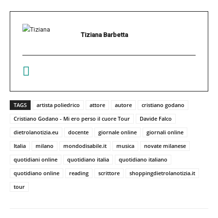
Tiziana Barbetta
TAGS
artista poliedrico
attore
autore
cristiano godano
Cristiano Godano - Mi ero perso il cuore Tour
Davide Falco
dietrolanotizia.eu
docente
giornale online
giornali online
Italia
milano
mondodisabile.it
musica
novate milanese
quotidiani online
quotidiano italia
quotidiano italiano
quotidiano online
reading
scrittore
shoppingdietrolanotizia.it
tour