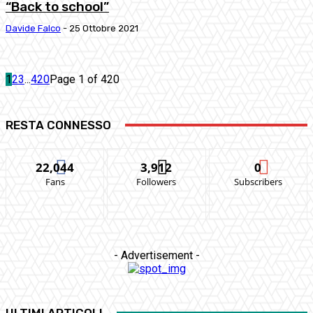
“Back to school”
Davide Falco
-
25 Ottobre 2021
1
2
3
...
420
Page 1 of 420
RESTA CONNESSO
22,044
3,912
0
Fans
Followers
Subscribers
- Advertisement -
ULTIMI ARTICOLI