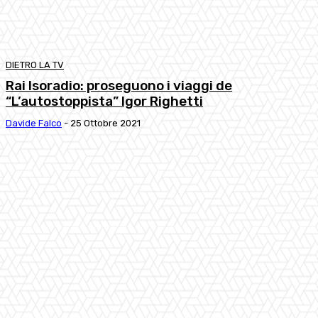
DIETRO LA TV
Rai Isoradio: proseguono i viaggi de
“L’autostoppista” Igor Righetti
Davide Falco
-
25 Ottobre 2021