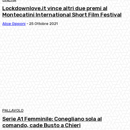
Lockdownlove.it vince altri due premi al
Montecatini International Short Film Festival
Alice Gipponi
-
25 Ottobre 2021
PALLAVOLO
Serie A1 Femminile: Conegliano sola al
comando, cade Busto a Chieri