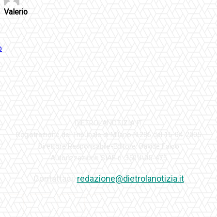
Valerio
DIETROLANOTIZIA.IT
Registrazione del Tribunale di Milano N.286 del 15-04-2005
Direttore Responsabile-Editore: Davide Falco
Autorizzazione SIAE n. 350\I\05-475
Contattaci:
redazione@dietrolanotizia.it