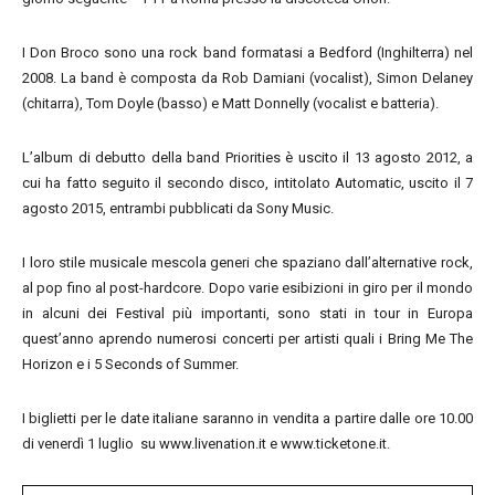
I Don Broco sono una rock band formatasi a Bedford (Inghilterra) nel
2008. La band è composta da Rob Damiani (vocalist), Simon Delaney
(chitarra), Tom Doyle (basso) e Matt Donnelly (vocalist e batteria).
L’album di debutto della band Priorities è uscito il 13 agosto 2012, a
cui ha fatto seguito il secondo disco, intitolato Automatic, uscito il 7
agosto 2015, entrambi pubblicati da Sony Music.
I loro stile musicale mescola generi che spaziano dall’alternative rock,
al pop fino al post-hardcore. Dopo varie esibizioni in giro per il mondo
in alcuni dei Festival più importanti, sono stati in tour in Europa
quest’anno aprendo numerosi concerti per artisti quali i Bring Me The
Horizon e i 5 Seconds of Summer.
I biglietti per le date italiane saranno in vendita a partire dalle ore 10.00
di venerdì 1 luglio su www.livenation.it e www.ticketone.it.