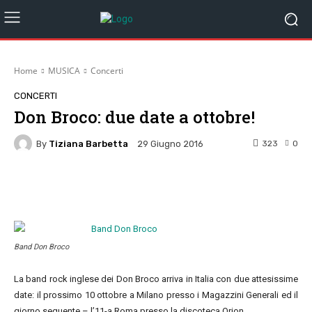
Home
MUSICA
Concerti
CONCERTI
Don Broco: due date a ottobre!
By
Tiziana Barbetta
323
0
29 Giugno 2016
Facebook
Twitter
Pinterest
W
Band Don Broco
La band rock inglese dei Don Broco arriva in Italia con due attesissime
date: il prossimo 10 ottobre a Milano presso i Magazzini Generali ed il
giorno seguente – l’11-a Roma presso la discoteca Orion.