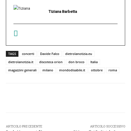
Tiziana Barbetta
TAGS
concerti
Davide Falco
dietrolanotizia.eu
dietrolanotizia.it
discoteca orion
don broco
Italia
magazzini generali
milano
mondodisabile.it
ottobre
roma
Facebook
Twitter
Pinterest
W
ARTICOLO PRECEDENTE
ARTICOLO SUCCESSIVO