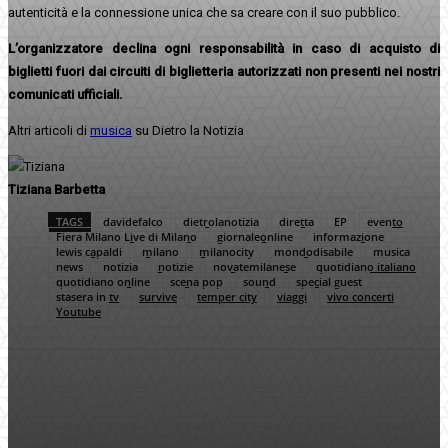
autenticità e la connessione unica che sa creare con il suo pubblico.
L’organizzatore declina ogni responsabilità in caso di acquisto di
biglietti fuori dai circuiti di biglietteria autorizzati non presenti nei nostri
comunicati ufficiali.
Altri articoli di
musica
su Dietro la Notizia
Tiziana Barbetta
TAGS
davidefalco
dietrolanotizia
diretta
EP
evento
Fiera Milano Live di Milano
giornaleonline
informazione
lewis capaldi
milano
milanocity
mondodisabile
musica
news
notizia
notizie
novatemilanese
quotidiano italiano
quotidiano online
scena pop
sound
special guest
stasera in tv
survive
temper city
viaggi
vivo concerti
Youtube
Facebook
Twitter
Pinterest
WhatsApp