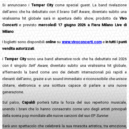
Si annunciano i
Temper City
come special guest. La band rivelazione
dell’anno che ha debuttato con il brano Self Aware, diventato subito una
viralissima hit globale sarà in apertura dello show, prodotto da
Vivo
Concerti
e previsto
mercoledì 17 giugno 2026 a Fiera Milano Live di
Milano
.
I biglietti sono disponibili
online
su
www.vivoconcerti.com
e
in tutti i punti
vendita autorizzati
.
I
Temper City
sono una band alternative rock che ha debuttato nel 2026
con il singolo
Self Aware
, diventato subito una viralissima hit globale,
affermando la band come uno dei debutti internazionali più rapidi e
rilevanti dell’anno, grazie a un sound immediato e riconoscibile che unisce
chitarre, elettronica e una scrittura capace di parlare a una nuova
generazione.
Sul palco,
Capaldi
porterà tutta la forza del suo repertorio musicale,
unendo i brani che lo hanno consacrato come uno degli artisti principali
della scena pop mondiale alle nuove canzoni del suo EP
Survive
.
Sarà uno spettacolo che celebrerà la sua rinascita artistica, tra emozione,