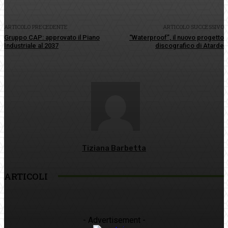
ARTICOLO PRECEDENTE
ARTICOLO SUCCESSIVO
Gruppo CAP: approvato il Piano
“Waterproof”, il nuovo progetto
Industriale al 2037
discografico di Atarde
Tiziana Barbetta
ARTICOLI
- Advertisement -