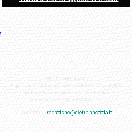
Carica di più
DIETROLANOTIZIA.IT
Registrazione del Tribunale di Milano N.286 del 15-04-2005
Direttore Responsabile-Editore: Davide Falco
Autorizzazione SIAE n. 350\I\05-475
Contattaci:
redazione@dietrolanotizia.it