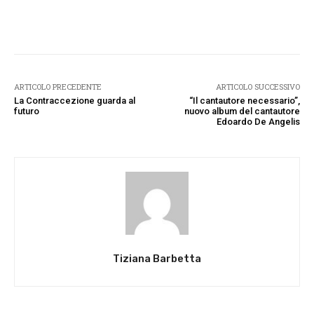
Facebook
Twitter
Pinterest
W
ARTICOLO PRECEDENTE
ARTICOLO SUCCESSIVO
La Contraccezione guarda al
“Il cantautore necessario”,
futuro
nuovo album del cantautore
Edoardo De Angelis
Tiziana Barbetta