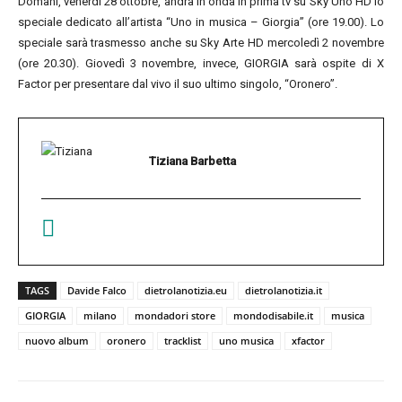
Domani, venerdì 28 ottobre, andrà in onda in prima tv su Sky Uno HD lo
speciale dedicato all’artista “Uno in musica – Giorgia” (ore 19.00). Lo
speciale sarà trasmesso anche su Sky Arte HD mercoledì 2 novembre
(ore 20.30). Giovedì 3 novembre, invece, GIORGIA sarà ospite di X
Factor per presentare dal vivo il suo ultimo singolo, “Oronero”.
Tiziana Barbetta
TAGS
Davide Falco
dietrolanotizia.eu
dietrolanotizia.it
GIORGIA
milano
mondadori store
mondodisabile.it
musica
nuovo album
oronero
tracklist
uno musica
xfactor