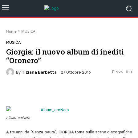
Home
MUSICA
MUSICA
Giorgia: il nuovo album di inediti
“Oronero”
By
Tiziana Barbetta
296
0
27 Ottobre 2016
Facebook
Twitter
Pinterest
W
Album_oroNero
A tre anni da “Senza paura”, GIORGIA torna sulle scene discografiche