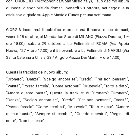
con “ORONERO” (Microphonica/Sony Music Italy), il suo decimo album
di inediti disponibile da domani, venerdì 28 ottobre, nei negozi e in
esclusiva digitale su Apple Music e iTunes per una settimana.
GIORGIA incontrerà il pubblico e presenterà il nuovo disco domani,
venerdì 28 ottobre, al Mondadori Store di MILANO (Piazza Duomo, 1 –
ore 18.00), sabato 29 ottobre a La Feltrinelli di ROMA (Via Appia
Nuova, 427 – ore 17.00) e il 5 novembre a La Feltrinelli di NAPOLI (Via
Santa Caterina a Chiaia, 23 / Angolo Piazza Dei Martiri – ore 17.00).
Questa la tracklist del nuovo album:
“Oronero”, “Danza”, “Scelgo ancora te”, “Credo”, “Per non pensarti”,
“Vanità”, “Posso farcela”, “Come acrobati”, “Mutevole”, “Tolto e dato”,
“Amore quanto basta”, Questa la tracklist di “Oronero”: “Oronero”,
“Danza”, “Scelgo ancora te”, “Credo”, “Per non pensarti”, “Vanità”,
“Posso farcela”, “Come acrobati”, “Mutevole”, “Tolto e dato”, “Amore
quanto basta”, “Sempre si cambia”, “Grande maestro”, “Regina di
notte”, “Non fa niente”.