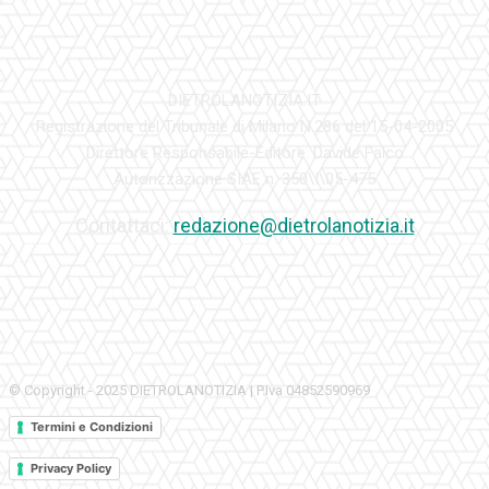
DIETROLANOTIZIA.IT
Registrazione del Tribunale di Milano N.286 del 15-04-2005
Direttore Responsabile-Editore: Davide Falco
Autorizzazione SIAE n. 350\I\05-475
Contattaci:
redazione@dietrolanotizia.it
© Copyright - 2025 DIETROLANOTIZIA | P.Iva 04852590969
Termini e Condizioni
Privacy Policy