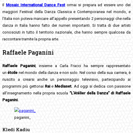
Il
Mosaic International Dance Fest
ormai si prepara ad essere uno dei
maggiori Festival della Danza Classica e Contemporanea nel mondo, e
l’Italia non poteva mancare all’appello presentando 2 personaggi che nella
danza in Italia hanno fatto dei numeri importanti. Si tratta di due artisti
conosciuti in tutto il territorio nazionale, che hanno sempre qualcosa da
raccontare tramite la propria arte.
Raffaele Paganini
Raffaele Paganini
, insieme a Carla Fracci ha sempre rappresentato
un
étoile
nel mondo della danza e non solo. Nel corso della sua carriera, è
riuscito a crearsi anche un personaggio televisivo, partecipando ai
programmi più gettonai
Rai
e
Mediaset.
Ad oggi si dedica con passione
all’insegnamento nella propria scuola
“L’Atélier della Danza” di Raffaele
Paganini.
paganini_
Kledi Kadiu