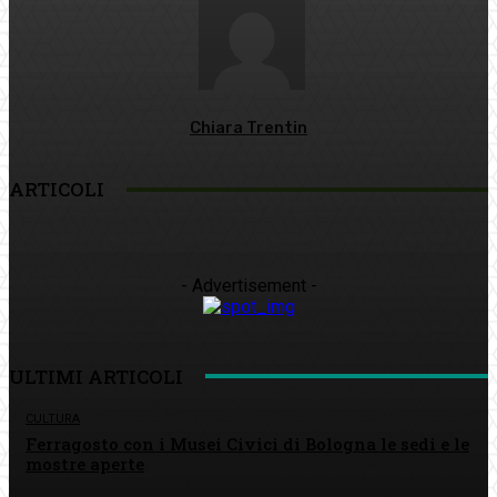
Chiara Trentin
ARTICOLI
- Advertisement -
ULTIMI ARTICOLI
CULTURA
Ferragosto con i Musei Civici di Bologna le sedi e le
mostre aperte