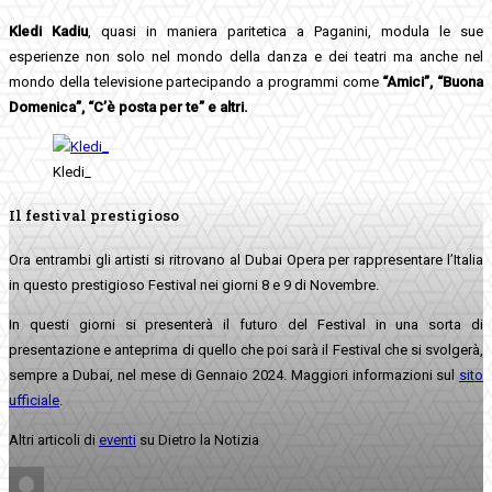
Kledi Kadiu
, quasi in maniera paritetica a Paganini, modula le sue
esperienze non solo nel mondo della danza e dei teatri ma anche nel
mondo della televisione partecipando a programmi come
“Amici”, “Buona
Domenica”, “C’è posta per te” e altri.
Kledi_
Il festival prestigioso
Ora entrambi gli artisti si ritrovano al Dubai Opera per rappresentare l’Italia
in questo prestigioso Festival nei giorni 8 e 9 di Novembre.
In questi giorni si presenterà il futuro del Festival in una sorta di
presentazione e anteprima di quello che poi sarà il Festival che si svolgerà,
sempre a Dubai, nel mese di Gennaio 2024. Maggiori informazioni sul
sito
ufficiale
.
Altri articoli di
eventi
su Dietro la Notizia