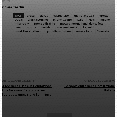
Chiara Trentin
TAGS
artisti
danza
davidefalco
dietrolanotizia
diretta
Dubai
giornaleonline
informazione
Italia
kledi
milano
milanocity
mondodisabile
mosaic international dance fest
news
notizia
notizie
novatemilanese
Paganini
quotidiano italiano
quotidiano online
stasera in tv
Youtube
Facebook
Twitter
Pinterest
WhatsApp
ARTICOLO PRECEDENTE
ARTICOLO SUCCESSIVO
Alice nella Città e la Fondazione
Lo sport entra nella Costituzione
Una Nessuna Centomila per
Italiana
l’autodeterminazione femminile