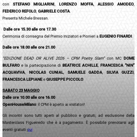
con
STEFANO MIGLIARINI
,
LORENZO MOFFA
,
ALESSIO AMODEO
,
FEDERICO REFOLO
,
GABRIELE COSTA
.
Presenta Michele Bressan.
Dalle ore 15.30 alle ore 17.30
Cerimonia di consegna del Premio Iniziatori e Pionieri a
EUGENIO FINARDI
.
Dalle ore 18.00 alle ore 21.00
“EDIZIONE DEAD OR ALIVE 2026 – CPM Poetry Slam”
con MC
DOME
BULFARO
e la partecipazione di
BEATRICE ACHILLE
,
FRANCESCA “NIN”
ACQUAVIVA
,
NICOLAS CUNIAL
,
SAMUELE GADDA
,
SILVIA GUZZI
,
FRANCESCA LEPIANE
e
GIUSEPPE PICCOLO
.
SABATO 23 MAGGIO
Dalle ore 10.00 alle ore 16.00
OpenHouseMilano
: il CPM è aperto ai visitatori!
Gli incontri sono tutti aperti al pubblico e gratuiti, ad esclusione della
Masterclass Figueiredo che è a pagamento. È possibile prenotarsi agli
eventi gratuiti
qui