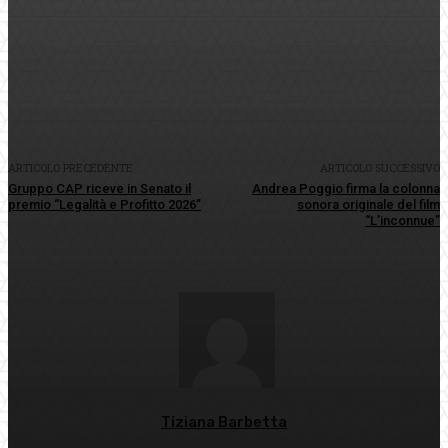
Facebook
Twitter
Pinterest
WhatsApp
ARTICOLO PRECEDENTE
ARTICOLO SUCCESSIVO
Gruppo CAP riceve in Senato il
Andrea Poggio firma la colonna
premio “Legalità e Profitto 2026”
sonora originale del film
“L’inconnue”
Tiziana Barbetta