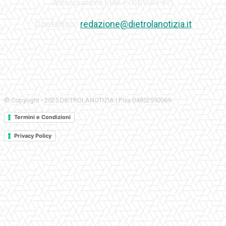
Autorizzazione SIAE n. 350\I\05-475
Contattaci:
redazione@dietrolanotizia.it
© Copyright - 2025 DIETROLANOTIZIA | P.Iva 04852590969
Termini e Condizioni
Privacy Policy