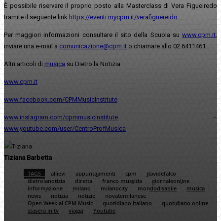
È possibile riservare il proprio posto alla Masterclass di Vera Figueiredo
tramite il seguente link
https://eventi.mycpm.it/verafiguereido
Per maggiori informazioni consultare il sito della Scuola su
www.cpm.it
,
inviare una e-mail a
comunicazione@cpm.it
o chiamare allo 02.6411461.
Altri articoli di
musica
su Dietro la Notizia
www.cpm.it
www.facebook.com/CPMMusicInstitute
www.instagram.com/cpmmusicinstitute
–
www.youtube.com/user/CentroProfMusica
Tiziana Barbetta
TAGS
allievi
appuntaamenti
cpm
davidefalco
dietrolanotizia
diretta
franco mussida
giornaleonline
informazione
milano
milanocity
mondodisabile
musica
news
notizia
notizie
novatemilanese
Open Week al CPM Music
quotidiano italiano
quotidiano online
stasera in tv
viaggi
Youtube