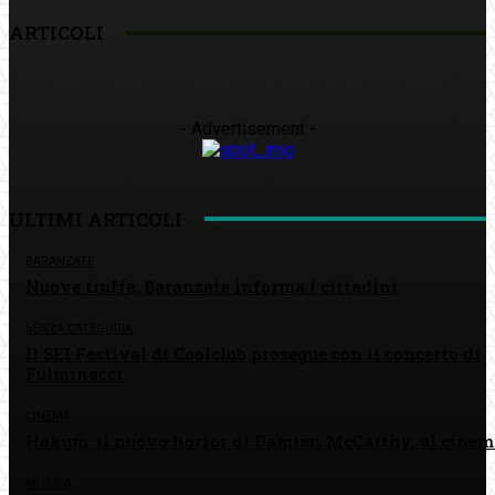
ARTICOLI
- Advertisement -
ULTIMI ARTICOLI
BARANZATE
Nuove truffe, Baranzate informa i cittadini
SENZA CATEGORIA
Il SEI Festival di Coolclub prosegue con il concerto di
Fulminacci
CINEMA
Hokum: il nuovo horror di Damian McCarthy, al cinem
MUSICA