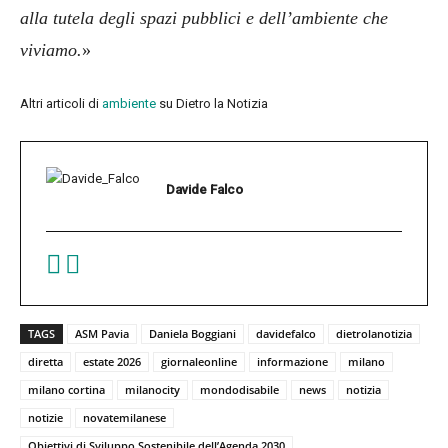
alla tutela degli spazi pubblici e dell’ambiente che
viviamo.
»
Altri articoli di
ambiente
su Dietro la Notizia
Davide Falco
TAGS
ASM Pavia
Daniela Boggiani
davidefalco
dietrolanotizia
diretta
estate 2026
giornaleonline
informazione
milano
milano cortina
milanocity
mondodisabile
news
notizia
notizie
novatemilanese
Obiettivi di Sviluppo Sostenibile dell’Agenda 2030