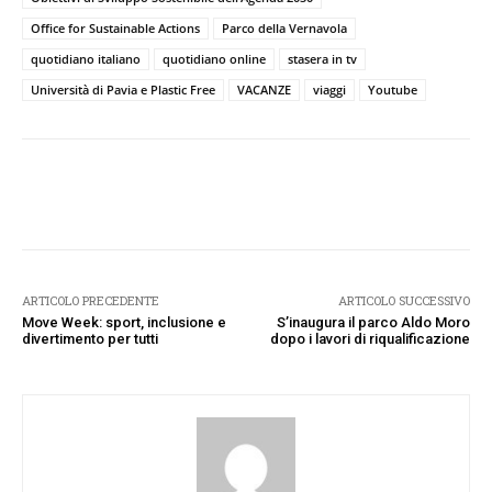
Office for Sustainable Actions
Parco della Vernavola
quotidiano italiano
quotidiano online
stasera in tv
Università di Pavia e Plastic Free
VACANZE
viaggi
Youtube
Facebook
Twitter
Pinterest
W
ARTICOLO PRECEDENTE
ARTICOLO SUCCESSIVO
Move Week: sport, inclusione e
S’inaugura il parco Aldo Moro
divertimento per tutti
dopo i lavori di riqualificazione