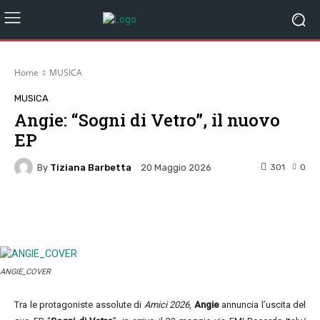
Home
MUSICA
MUSICA
Angie: “Sogni di Vetro”, il nuovo
EP
By
Tiziana Barbetta
301
0
20 Maggio 2026
Facebook
Twitter
Pinterest
W
ANGIE_COVER
Tra le protagoniste assolute di
Amici 2026
,
Angie
annuncia l’uscita del