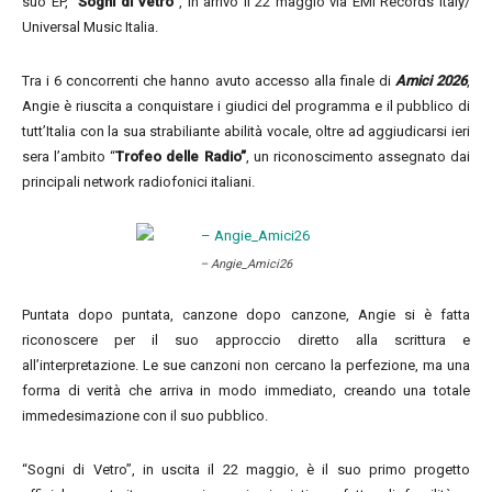
suo EP, “
Sogni di Vetro
”, in arrivo il 22 maggio via EMI Records Italy/
Universal Music Italia.
Tra i 6 concorrenti che hanno avuto accesso alla finale di
Amici 2026
,
Angie è riuscita a conquistare i giudici del programma e il pubblico di
tutt’Italia con la sua strabiliante abilità vocale, oltre ad aggiudicarsi ieri
sera l’ambito “
Trofeo delle Radio”
, un riconoscimento assegnato dai
principali network radiofonici italiani.
– Angie_Amici26
Puntata dopo puntata, canzone dopo canzone, Angie si è fatta
riconoscere per il suo approccio diretto alla scrittura e
all’interpretazione. Le sue canzoni non cercano la perfezione, ma una
forma di verità che arriva in modo immediato, creando una totale
immedesimazione con il suo pubblico.
“Sogni di Vetro”, in uscita il 22 maggio, è il suo primo progetto