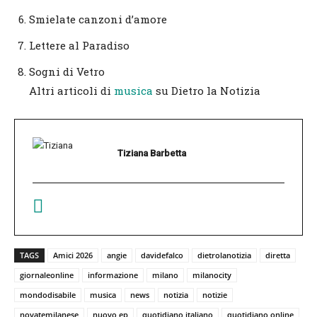
Smielate canzoni d’amore
Lettere al Paradiso
Sogni di Vetro
Altri articoli di
musica
su Dietro la Notizia
Tiziana Barbetta
TAGS
Amici 2026
angie
davidefalco
dietrolanotizia
diretta
giornaleonline
informazione
milano
milanocity
mondodisabile
musica
news
notizia
notizie
novatemilanese
nuovo ep
quotidiano italiano
quotidiano online