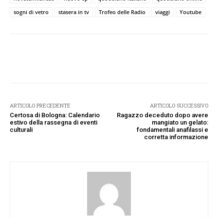
sogni di vetro
stasera in tv
Trofeo delle Radio
viaggi
Youtube
Facebook
Twitter
Pinterest
W
ARTICOLO PRECEDENTE
ARTICOLO SUCCESSIVO
Certosa di Bologna: Calendario
Ragazzo deceduto dopo avere
estivo della rassegna di eventi
mangiato un gelato:
culturali
fondamentali anafilassi e
corretta informazione