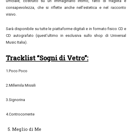
ufficiale, costruito su un immaginario intimo, fatto di fragilità e
consapevolezza, che si riflette anche nell’estetica e nel racconto
visivo.
Sarà disponibile su tutte le piattaforme digitali e in formato fisico CD e
CD autografato (quest’ultimo in esclusiva sullo shop di Universal
Music Italia).
Tracklist “Sogni di Vetro”:
1.Poco Poco
2.Millemila Missili
3.Signorina
4.Controcorrente
Meglio di Me