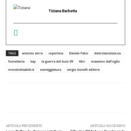
Tiziana Barbetta
TAGS
antonio serra
copertina
Davide Falco
dietrolanotizia.eu
fumetteria
kay
la guerra del buio 09
libri
massimo dall'oglio
mondodisabile.it
sceneggiatura
sergio bonelli editore
Facebook
Twitter
Pinterest
W
ARTICOLO PRECEDENTE
ARTICOLO SUCCESSIVO