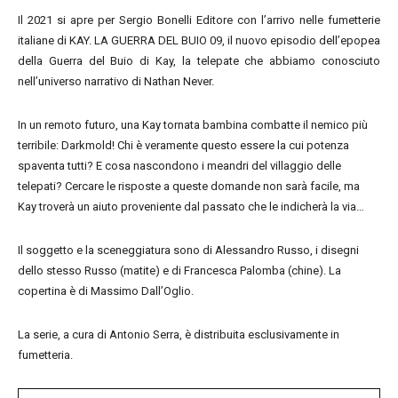
Il 2021 si apre per Sergio Bonelli Editore con l’arrivo nelle fumetterie
italiane di KAY. LA GUERRA DEL BUIO 09, il nuovo episodio dell’epopea
della Guerra del Buio di Kay, la telepate che abbiamo conosciuto
nell’universo narrativo di Nathan Never.
In un remoto futuro, una Kay tornata bambina combatte il nemico più
terribile: Darkmold! Chi è veramente questo essere la cui potenza
spaventa tutti? E cosa nascondono i meandri del villaggio delle
telepati? Cercare le risposte a queste domande non sarà facile, ma
Kay troverà un aiuto proveniente dal passato che le indicherà la via…
Il soggetto e la sceneggiatura sono di Alessandro Russo, i disegni
dello stesso Russo (matite) e di Francesca Palomba (chine). La
copertina è di Massimo Dall’Oglio.
La serie, a cura di Antonio Serra, è distribuita esclusivamente in
fumetteria.