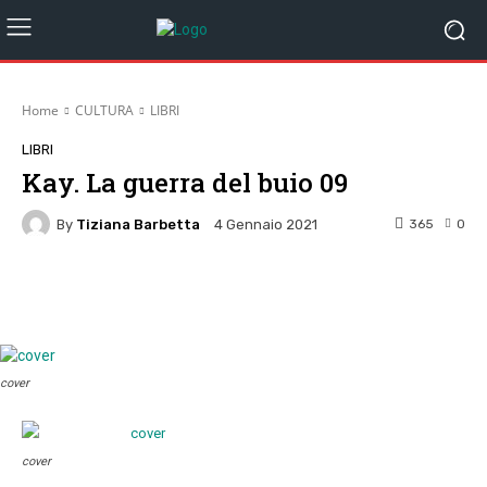
Home
CULTURA
LIBRI
LIBRI
Kay. La guerra del buio 09
By
Tiziana Barbetta
365
0
4 Gennaio 2021
Facebook
Twitter
Pinterest
W
cover
cover