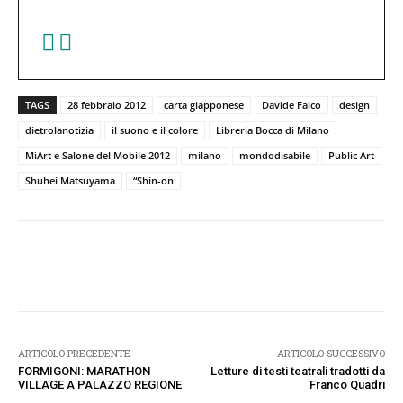
TAGS
28 febbraio 2012
carta giapponese
Davide Falco
design
dietrolanotizia
il suono e il colore
Libreria Bocca di Milano
MiArt e Salone del Mobile 2012
milano
mondodisabile
Public Art
Shuhei Matsuyama
“Shin-on
Facebook
Twitter
Pinterest
W
ARTICOLO PRECEDENTE
ARTICOLO SUCCESSIVO
FORMIGONI: MARATHON
Letture di testi teatrali tradotti da
VILLAGE A PALAZZO REGIONE
Franco Quadri