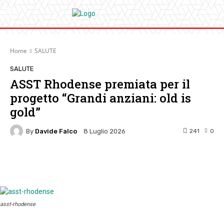
Home
SALUTE
SALUTE
ASST Rhodense premiata per il
progetto “Grandi anziani: old is
gold”
By
Davide Falco
241
0
8 Luglio 2026
Facebook
Twitter
Pinterest
W
asst-rhodense