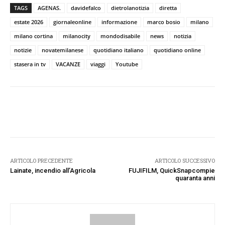
TAGS
AGENAS.
davidefalco
dietrolanotizia
diretta
estate 2026
giornaleonline
informazione
marco bosio
milano
milano cortina
milanocity
mondodisabile
news
notizia
notizie
novatemilanese
quotidiano italiano
quotidiano online
stasera in tv
VACANZE
viaggi
Youtube
Facebook
Twitter
Pinterest
W
ARTICOLO PRECEDENTE
ARTICOLO SUCCESSIVO
Lainate, incendio all’Agricola
FUJIFILM, QuickSnapcompie
quaranta anni