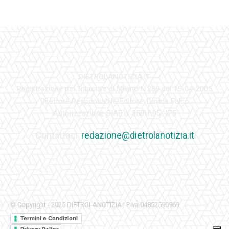
DIETROLANOTIZIA.IT
Registrazione del Tribunale di Milano N.286 del 15-04-2005
Direttore Responsabile-Editore: Davide Falco
Autorizzazione SIAE n. 350\I\05-475
Contattaci:
redazione@dietrolanotizia.it
© Copyright - 2025 DIETROLANOTIZIA | P.Iva 04852590969
Termini e Condizioni