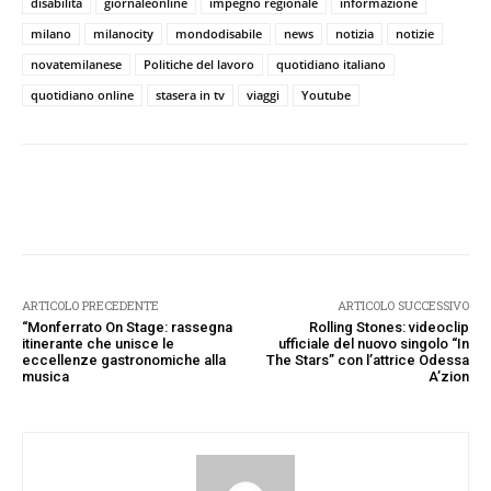
disabilità
giornaleonline
impegno regionale
informazione
milano
milanocity
mondodisabile
news
notizia
notizie
novatemilanese
Politiche del lavoro
quotidiano italiano
quotidiano online
stasera in tv
viaggi
Youtube
Facebook
Twitter
Pinterest
W
ARTICOLO PRECEDENTE
ARTICOLO SUCCESSIVO
“Monferrato On Stage: rassegna
Rolling Stones: videoclip
itinerante che unisce le
ufficiale del nuovo singolo “In
eccellenze gastronomiche alla
The Stars” con l’attrice Odessa
musica
A’zion