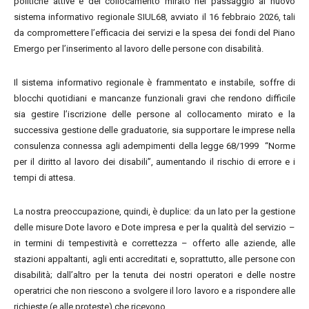
politiche attive e del collocamento mirato nel passaggio al nuovo
sistema informativo regionale SIUL68, avviato il 16 febbraio 2026, tali
da compromettere l’efficacia dei servizi e la spesa dei fondi del Piano
Emergo per l’inserimento al lavoro delle persone con disabilità.
Il sistema informativo regionale è frammentato e instabile, soffre di
blocchi quotidiani e mancanze funzionali gravi che rendono difficile
sia gestire l’iscrizione delle persone al collocamento mirato e la
successiva gestione delle graduatorie, sia supportare le imprese nella
consulenza connessa agli adempimenti della legge 68/1999 “Norme
per il diritto al lavoro dei disabili”, aumentando il rischio di errore e i
tempi di attesa.
La nostra preoccupazione, quindi, è duplice: da un lato per la gestione
delle misure Dote lavoro e Dote impresa e per la qualità del servizio –
in termini di tempestività e correttezza – offerto alle aziende, alle
stazioni appaltanti, agli enti accreditati e, soprattutto, alle persone con
disabilità; dall’altro per la tenuta dei nostri operatori e delle nostre
operatrici che non riescono a svolgere il loro lavoro e a rispondere alle
richieste (e alle proteste) che ricevono.