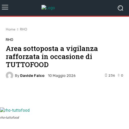
Home
RHO
RHO
Area sottoposta a vigilanza
rafforzata in occasione di
TUTTOFOOD
By
Davide Falco
236
0
10 Maggio 2026
Facebook
Twitter
Pinterest
W
rho-tuttofood