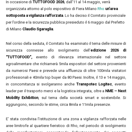
In occasione di
TUTTOFOOD 2026
, dall’11 al 14 maggio, verrà
organizzata attorno al polo espositivo di Fiera Milano
Rho
un’area
sottoposta a vigilanza rafforzata
. Lo ha deciso il Comitato provinciale
per l’ordine e la sicurezza pubblica presieduto il 6 maggio dal Prefetto
di Milano
Claudio Sgaraglia
.
Nel corso della seduta, il Comitato ha esaminato il tema delle misure di
sicurezza connesse allo svolgimento dell’
edizione 2026 di
“TUTTOFOOD”,
evento di rilevanza internazionale nel settore
agroalimentare che richiamerà 5mila espositori del settore provenienti
da numerosi Paesi e prevede una affluenza di oltre 100mila visitatori
professionali e 40mila top buyer da 80 Paesi. Inoltre, il 13 e 14 maggio,
in concomitanza si svolgeranno anche
Transpotec Logitec
, evento
leader per il trasporto merci e la logistica integrata, oltre a
NME – Next
Mobility Exhibition
, sul tema della società smart e sostenibile. Si
aggiungono, secondo le stime, circa 8mila e 11mila presenze.
E’ stata condivisa l’istituzione di una zona a vigilanza rafforzata nelle
aree limitrofe al quartiere fieristico di Rho, nel periodo di svolgimento