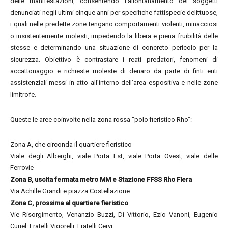
delle manifestazioni, consentendo l’allontanamento dei soggetti
denunciati negli ultimi cinque anni per specifiche fattispecie delittuose,
i quali nelle predette zone tengano comportamenti violenti, minacciosi
o insistentemente molesti, impedendo la libera e piena fruibilità delle
stesse e determinando una situazione di concreto pericolo per la
sicurezza. Obiettivo è contrastare i reati predatori, fenomeni di
accattonaggio e richieste moleste di denaro da parte di finti enti
assistenziali messi in atto all’interno dell’area espositiva e nelle zone
limitrofe.
Queste le aree coinvolte nella zona rossa “polo fieristico Rho”:
Zona A, che circonda il quartiere fieristico
Viale degli Alberghi, viale Porta Est, viale Porta Ovest, viale delle
Ferrovie
Zona B, uscita fermata metro MM e Stazione FFSS Rho Fiera
Via Achille Grandi e piazza Costellazione
Zona C, prossima al quartiere fieristico
Vie Risorgimento, Venanzio Buzzi, Di Vittorio, Ezio Vanoni, Eugenio
Curiel, Fratelli Vigorelli, Fratelli Cervi