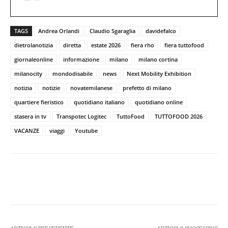
TAGS
Andrea Orlandi
Claudio Sgaraglia
davidefalco
dietrolanotizia
diretta
estate 2026
fiera rho
fiera tuttofood
giornaleonline
informazione
milano
milano cortina
milanocity
mondodisabile
news
Next Mobility Exhibition
notizia
notizie
novatemilanese
prefetto di milano
quartiere fieristico
quotidiano italiano
quotidiano online
stasera in tv
Transpotec Logitec
TuttoFood
TUTTOFOOD 2026
VACANZE
viaggi
Youtube
Facebook
Twitter
Pinterest
W