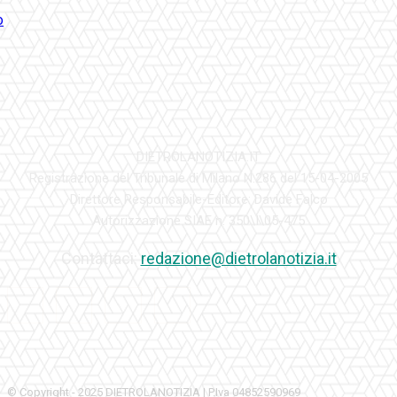
DIETROLANOTIZIA.IT
Registrazione del Tribunale di Milano N.286 del 15-04-2005
Direttore Responsabile-Editore: Davide Falco
Autorizzazione SIAE n. 350\I\05-475
Contattaci:
redazione@dietrolanotizia.it
© Copyright - 2025 DIETROLANOTIZIA | P.Iva 04852590969