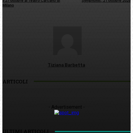
il 27 ottobre al Teatro Carcano di
Symphonic, 21 ottobre 2025
Milano
Tiziana Barbetta
ARTICOLI
- Advertisement -
ULTIMI ARTICOLI