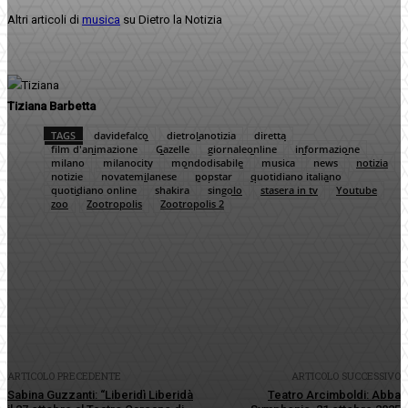
Altri articoli di
musica
su Dietro la Notizia
Tiziana Barbetta
TAGS
davidefalco
dietrolanotizia
diretta
film d'animazione
Gazelle
giornaleonline
informazione
milano
milanocity
mondodisabile
musica
news
notizia
notizie
novatemilanese
popstar
quotidiano italiano
quotidiano online
shakira
singolo
stasera in tv
Youtube
zoo
Zootropolis
Zootropolis 2
Facebook
Twitter
Pinterest
WhatsApp
ARTICOLO PRECEDENTE
ARTICOLO SUCCESSIVO
Sabina Guzzanti: “Liberidì Liberidà
Teatro Arcimboldi: Abba