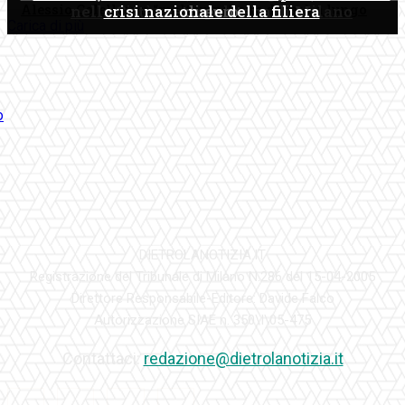
Alessio Colella: un “maltempo” che durerà a lungo
nella Città metropolitana di Milano
crisi nazionale della filiera
di euro
Carica di più
DIETROLANOTIZIA.IT
Registrazione del Tribunale di Milano N.286 del 15-04-2005
Direttore Responsabile-Editore: Davide Falco
Autorizzazione SIAE n. 350\I\05-475
Contattaci:
redazione@dietrolanotizia.it