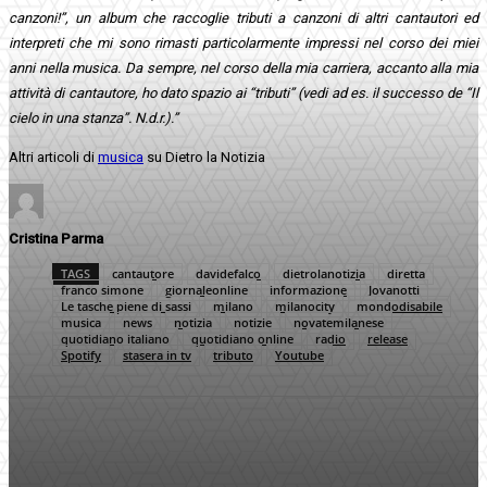
canzoni!”, un album che raccoglie tributi a canzoni di altri cantautori ed
interpreti che mi sono rimasti particolarmente impressi nel corso dei miei
anni nella musica. Da sempre, nel corso della mia carriera, accanto alla mia
attività di cantautore, ho dato spazio ai “tributi” (vedi ad es. il successo de “Il
cielo in una stanza”. N.d.r.).”
Altri articoli di
musica
su Dietro la Notizia
Cristina Parma
TAGS
cantautore
davidefalco
dietrolanotizia
diretta
franco simone
giornaleonline
informazione
Jovanotti
Le tasche piene di sassi
milano
milanocity
mondodisabile
musica
news
notizia
notizie
novatemilanese
quotidiano italiano
quotidiano online
radio
release
Spotify
stasera in tv
tributo
Youtube
Facebook
Twitter
Pinterest
WhatsApp