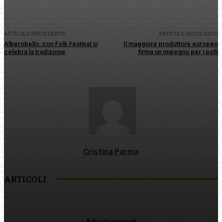
ARTICOLO PRECEDENTE
ARTICOLO SUCCESSIVO
Alberobello: con Folk Festival si
Il maggiore produttore europeo
celebra la tradizione
firma un impegno per i polli
Cristina Parma
ARTICOLI
- Advertisement -