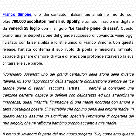
Franco Simone
, uno dei cantautori italiani più amati nel mondo con
oltre
780.000 ascoltatori mensili su Spotify
, è tornato in radio e in digitale
da
venerdì 25 luglio
con il singolo
“Le tasche piene di sassi”
. Questo
brano, una reinterpretazione del grande successo di Jovanotti, viene oggi
rivisitato con la sensibilità e lo stile unico di Franco Simone. Con questa
release, l’artista conferma il suo ruolo di poeta e musicista raffinato,
capace di parlare d’amore, di vita e di emozioni profonde attraverso la sua
chitarra e le sue parole.
“Considero Jovanotti uno dei grandi cantautori della storia della musica
italiana. Mi sono “appropriato” della struggente dichiarazione d’amore de “Le
tasche piene di sassi” –
racconta l’artista
– perché la considero una
canzone perfetta, capace di definire con delicatezza ed una straordinaria
innocenza, quasi infantile, l’immagine di una madre ricordata con amore e
tanta nostalgica poesia. E’ inevitabile che ognuno pensi alla propria madre. In
questo senso, assume un significato speciale l’immagine di copertina del
mio singolo, che mi raffigura bambino proprio accanto a mia madre.
Il brano di Jovanotti fa parte del mio nuovo progetto “Dio, come amo queste