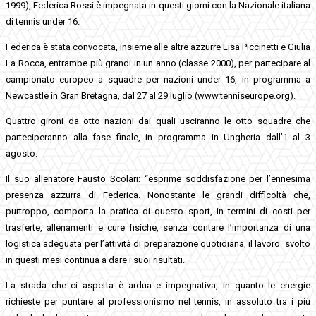
1999), Federica Rossi è impegnata in questi giorni con la Nazionale italiana
di tennis under 16.
Federica è stata convocata, insieme alle altre azzurre Lisa Piccinetti e Giulia
La Rocca, entrambe più grandi in un anno (classe 2000), per partecipare al
campionato europeo a squadre per nazioni under 16, in programma a
Newcastle in Gran Bretagna, dal 27 al 29 luglio (www.tenniseurope.org).
Quattro gironi da otto nazioni dai quali usciranno le otto squadre che
parteciperanno alla fase finale, in programma in Ungheria dall’1 al 3
agosto.
Il suo allenatore Fausto Scolari: “esprime soddisfazione per l’ennesima
presenza azzurra di Federica. Nonostante le grandi difficoltà che,
purtroppo, comporta la pratica di questo sport, in termini di costi per
trasferte, allenamenti e cure fisiche, senza contare l’importanza di una
logistica adeguata per l’attività di preparazione quotidiana, il lavoro svolto
in questi mesi continua a dare i suoi risultati.
La strada che ci aspetta è ardua e impegnativa, in quanto le energie
richieste per puntare al professionismo nel tennis, in assoluto tra i più