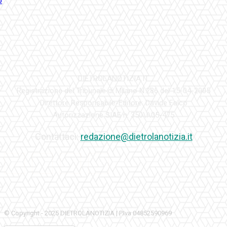
DIETROLANOTIZIA.IT
Registrazione del Tribunale di Milano N.286 del 15-04-2005
Direttore Responsabile-Editore: Davide Falco
Autorizzazione SIAE n. 350\I\05-475
Contattaci:
redazione@dietrolanotizia.it
© Copyright - 2025 DIETROLANOTIZIA | P.Iva 04852590969