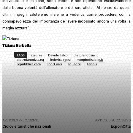
individuali che esistano, sono enormi e non dipendono esclusivamente
dalla buona volontà dell’allenatore e del suo atleta. Al rientro da questi
ultimi impegni valuteremo insieme a Federica come procedere, con la
consapevolezza dell’importanza dell’avere indossato ancora una volta la
maglia azzurra”.
Tiziana Barbetta
TAGS
azzurre
Davide Falco
dietolanotizia.it
dietrolanotizia.eu
federica rossi
mondodisabile.it
repubblica ceca
Sport vari
squadre
Tennis
Facebook
Twitter
Pinterest
WhatsApp
ARTICOLO PRECEDENTE
ARTICOLO SUCCESSIVO
Ciclovie turistiche nazionali
ExpoinCittà