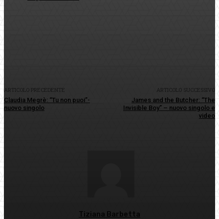
Facebook
Twitter
Pinterest
WhatsApp
ARTICOLO PRECEDENTE
ARTICOLO SUCCESSIVO
Claudia Megrè: “Tu non puoi”-
James and the Butcher: “The
nuovo singolo
Invisible Boy” – nuovo singolo e
video
Tiziana Barbetta