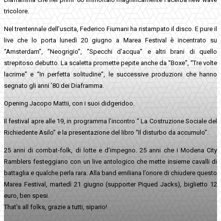
tricolore.
Nel trentennale dell’uscita, Federico Fiumani ha ristampato il disco. E pure il
live che lo porta lunedì 20 giugno a Marea Festival è incentrato su
“Amsterdam”, “Neogrigio”, “Specchi d’acqua” e altri brani di quello
strepitoso debutto. La scaletta promette pepite anche da “Boxe”, “Tre volte
lacrime” e “In perfetta solitudine”, le successive produzioni che hanno
segnato gli anni ’80 dei Diaframma.
Opening Jacopo Mattii, con i suoi didgeridoo.
Il festival apre alle 19, in programma l’incontro “ La Costruzione Sociale del
Richiedente Asilo” e la presentazione del libro “Il disturbo da accumulo”.
25 anni di combat-folk, di lotte e d’impegno. 25 anni che i Modena City
Ramblers festeggiano con un live antologico che mette insieme cavalli di
battaglia e qualche perla rara. Alla band emiliana l’onore di chiudere questo
Marea Festival, martedì 21 giugno (supporter Piqued Jacks), biglietto 12
euro, ben spesi.
That’s all folks, grazie a tutti, sipario!