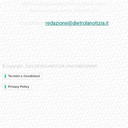
Direttore Responsabile-Editore: Davide Falco
Autorizzazione SIAE n. 350\I\05-475
Contattaci:
redazione@dietrolanotizia.it
© Copyright - 2025 DIETROLANOTIZIA | P.Iva 04852590969
Termini e Condizioni
Privacy Policy