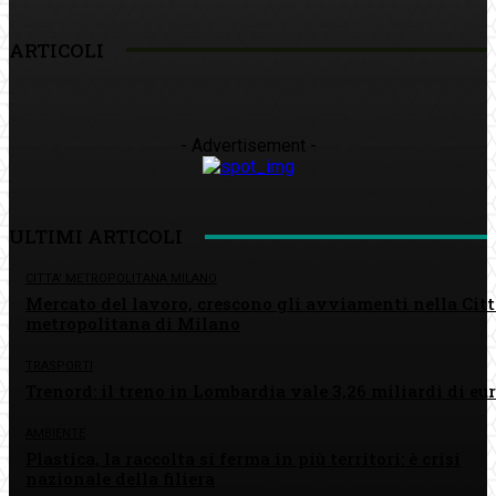
ARTICOLI
- Advertisement -
ULTIMI ARTICOLI
CITTA' METROPOLITANA MILANO
Mercato del lavoro, crescono gli avviamenti nella Cit
metropolitana di Milano
TRASPORTI
Trenord: il treno in Lombardia vale 3,26 miliardi di eu
AMBIENTE
Plastica, la raccolta si ferma in più territori: è crisi
nazionale della filiera