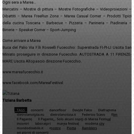
Ogni sera a Marea…
Mercatini – Mostre di pittura – Mostre Fotografiche – Videoproiezioni –
Dibattiti – Marea FreeRun Zone – Marea Casual Corner – Prodotti Tipici
della cucina Toscana – Barbecue – Pizzeria – Panineria – Piadineria –
Birrerie – Speaker Corner – Sport-Jumping
Come arrivare a Marea
Buca del Palio Via F.lli Rosselli Fucecchio: Superstrada FI-PI-LI Uscita San
Miniato proseguire in direzione Fucecchio. AUTOSTRADA A 11 FIRENZE-
MARE Uscita Altopascio direzione Fucecchio.
www.mareafucecchio.it
www.facebook.com/MareaFestival
Tiziana Barbetta
TAGS
concerti
dancefloor
Davide Falco
Diaframma
dietrolanotizia.eu
dietrolanotizia.it
Federico Scavo
film
Il Pagante
Il Pagante… Solo alcuni ospiti di Marea Festival
incontri
laboratori
marea festival
modena city
mondodisabile.it
mostre
Piotta
Ramblers
sei giorni di concerti