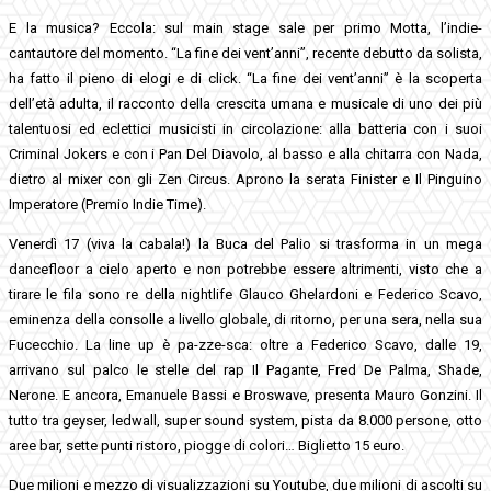
E la musica? Eccola: sul main stage sale per primo Motta, l’indie-
cantautore del momento. “La fine dei vent’anni”, recente debutto da solista,
ha fatto il pieno di elogi e di click. “La fine dei vent’anni” è la scoperta
dell’età adulta, il racconto della crescita umana e musicale di uno dei più
talentuosi ed eclettici musicisti in circolazione: alla batteria con i suoi
Criminal Jokers e con i Pan Del Diavolo, al basso e alla chitarra con Nada,
dietro al mixer con gli Zen Circus. Aprono la serata Finister e Il Pinguino
Imperatore (Premio Indie Time).
Venerdì 17 (viva la cabala!) la Buca del Palio si trasforma in un mega
dancefloor a cielo aperto e non potrebbe essere altrimenti, visto che a
tirare le fila sono re della nightlife Glauco Ghelardoni e Federico Scavo,
eminenza della consolle a livello globale, di ritorno, per una sera, nella sua
Fucecchio. La line up è pa-zze-sca: oltre a Federico Scavo, dalle 19,
arrivano sul palco le stelle del rap Il Pagante, Fred De Palma, Shade,
Nerone. E ancora, Emanuele Bassi e Broswave, presenta Mauro Gonzini. Il
tutto tra geyser, ledwall, super sound system, pista da 8.000 persone, otto
aree bar, sette punti ristoro, piogge di colori… Biglietto 15 euro.
Due milioni e mezzo di visualizzazioni su Youtube, due milioni di ascolti su