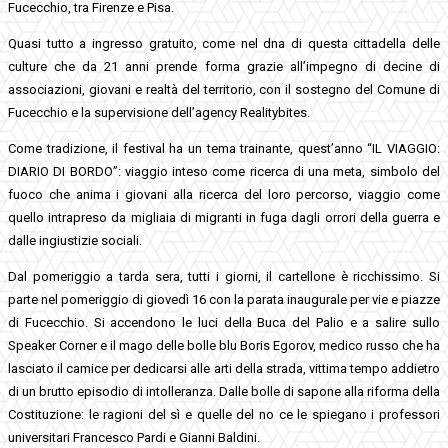
Fucecchio, tra Firenze e Pisa.
Quasi tutto a ingresso gratuito, come nel dna di questa cittadella delle
culture che da 21 anni prende forma grazie all’impegno di decine di
associazioni, giovani e realtà del territorio, con il sostegno del Comune di
Fucecchio e la supervisione dell’agency Realitybites.
Come tradizione, il festival ha un tema trainante, quest’anno “IL VIAGGIO:
DIARIO DI BORDO”: viaggio inteso come ricerca di una meta, simbolo del
fuoco che anima i giovani alla ricerca del loro percorso, viaggio come
quello intrapreso da migliaia di migranti in fuga dagli orrori della guerra e
dalle ingiustizie sociali.
Dal pomeriggio a tarda sera, tutti i giorni, il cartellone è ricchissimo. Si
parte nel pomeriggio di giovedì 16 con la parata inaugurale per vie e piazze
di Fucecchio. Si accendono le luci della Buca del Palio e a salire sullo
Speaker Corner e il mago delle bolle blu Boris Egorov, medico russo che ha
lasciato il camice per dedicarsi alle arti della strada, vittima tempo addietro
di un brutto episodio di intolleranza. Dalle bolle di sapone alla riforma della
Costituzione: le ragioni del sì e quelle del no ce le spiegano i professori
universitari Francesco Pardi e Gianni Baldini.