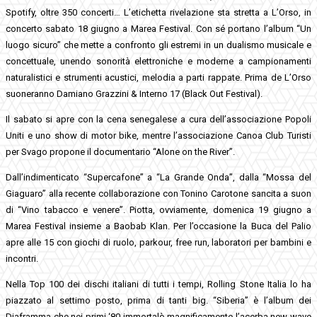
Spotify, oltre 350 concerti… L’etichetta rivelazione sta stretta a L’Orso, in
concerto sabato 18 giugno a Marea Festival. Con sé portano l’album “Un
luogo sicuro” che mette a confronto gli estremi in un dualismo musicale e
concettuale, unendo sonorità elettroniche e moderne a campionamenti
naturalistici e strumenti acustici, melodia a parti rappate. Prima de L’Orso
suoneranno Damiano Grazzini & Interno 17 (Black Out Festival).
Il sabato si apre con la cena senegalese a cura dell’associazione Popoli
Uniti e uno show di motor bike, mentre l’associazione Canoa Club Turisti
per Svago propone il documentario “Alone on the River”.
Dall’indimenticato “Supercafone” a “La Grande Onda”, dalla “Mossa del
Giaguaro” alla recente collaborazione con Tonino Carotone sancita a suon
di “Vino tabacco e venere”. Piotta, ovviamente, domenica 19 giugno a
Marea Festival insieme a Baobab Klan. Per l’occasione la Buca del Palio
apre alle 15 con giochi di ruolo, parkour, free run, laboratori per bambini e
incontri.
Nella Top 100 dei dischi italiani di tutti i tempi, Rolling Stone Italia lo ha
piazzato al settimo posto, prima di tanti big. “Siberia” è l’album dei
Diaframma che nei primi ‘80 immortalò magnificamente l’acerba new wave