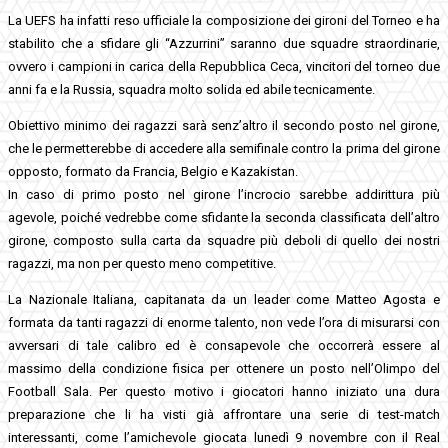
La UEFS ha infatti reso ufficiale la composizione dei gironi del Torneo e ha
stabilito che a sfidare gli “Azzurrini” saranno due squadre straordinarie,
ovvero i campioni in carica della Repubblica Ceca, vincitori del torneo due
anni fa e la Russia, squadra molto solida ed abile tecnicamente.
Obiettivo minimo dei ragazzi sarà senz’altro il secondo posto nel girone,
che le permetterebbe di accedere alla semifinale contro la prima del girone
opposto, formato da Francia, Belgio e Kazakistan.
In caso di primo posto nel girone l’incrocio sarebbe addirittura più
agevole, poiché vedrebbe come sfidante la seconda classificata dell’altro
girone, composto sulla carta da squadre più deboli di quello dei nostri
ragazzi, ma non per questo meno competitive.
La Nazionale Italiana, capitanata da un leader come Matteo Agosta e
formata da tanti ragazzi di enorme talento, non vede l’ora di misurarsi con
avversari di tale calibro ed è consapevole che occorrerà essere al
massimo della condizione fisica per ottenere un posto nell’Olimpo del
Football Sala. Per questo motivo i giocatori hanno iniziato una dura
preparazione che li ha visti già affrontare una serie di test-match
interessanti, come l’amichevole giocata lunedì 9 novembre con il Real