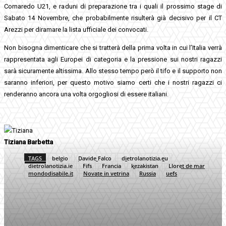
Cornaredo U21, e raduni di preparazione tra i quali il prossimo stage di
Sabato 14 Novembre, che probabilmente risulterà già decisivo per il CT
Arezzi per diramare la lista ufficiale dei convocati.
Non bisogna dimenticare che si tratterà della prima volta in cui l’Italia verrà
rappresentata agli Europei di categoria e la pressione sui nostri ragazzi
sarà sicuramente altissima. Allo stesso tempo però il tifo e il supporto non
saranno inferiori, per questo motivo siamo certi che i nostri ragazzi ci
renderanno ancora una volta orgogliosi di essere italiani.
Tiziana Barbetta
TAGS
belgio
Davide Falco
dietrolanotizia.eu
dietrolanotizia.ie
Fifs
Francia
kezakistan
Lloret de mar
mondodisabile.it
Novate in vetrina
Russia
uefs
Facebook
Twitter
Pinterest
WhatsApp