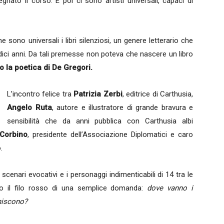
nato il corso. E poi ci sono artisti universali, capaci di
 sono universali i libri silenziosi, un genere letterario che
ci anni. Da tali premesse non poteva che nascere un libro
o la poetica di De Gregori.
L’incontro felice tra
Patrizia Zerbi
, editrice di Carthusia,
Angelo Ruta
, autore e illustratore di grande bravura e
sensibilità che da anni pubblica con Carthusia albi
 Corbino
, presidente dell’Associazione Diplomatici e caro
.
scenari evocativi e i personaggi indimenticabili di 14 tra le
so il filo rosso di una semplice domanda:
dove vanno i
niscono?