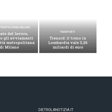
METROPOLITANA MILANO
TRASPORTI
ato del lavoro,
no gli avviamenti
Trenord: il treno in
ittà metropolitana
Lombardia vale 3,26
di Milano
miliardi di euro
DIETROLANOTIZIA.IT