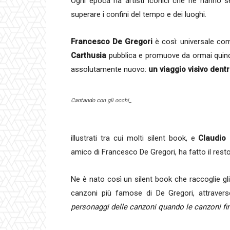
Ogni epoca ha artisti iconici che ne hanno seg
superare i confini del tempo e dei luoghi.
Francesco De Gregori
è così: universale come
Carthusia
pubblica e promuove da ormai quindi
assolutamente nuovo:
un viaggio visivo dentr
Cantando con gli occhi_
illustrati tra cui molti silent book, e
Claudio
amico di Francesco De Gregori, ha fatto il resto
Ne è nato così un silent book che raccoglie gli 
canzoni più famose di De Gregori, attraver
personaggi delle canzoni quando le canzoni fi