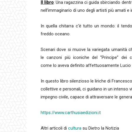
Il libro
: Una ragazzina ci guida sbirciando dent
nell’immaginario di uno degli artisti più amati e 
In quella chitarra c’è tutto un mondo: il tendon
freddo oceano.
Scenari dove si muove la v
ariegata umanità c
le canzoni più iconiche del “Principe” dei ca
come lo aveva definito affettuosamente Lucio 
In questo libro silenzioso le liriche di Francesc
collettive e personali, ci guidano in un intenso 
impegno civile, capace di attraversare le genera
https://www.carthusiaedizioni.it
Altri articoli di
cultura
su Dietro la Notizia