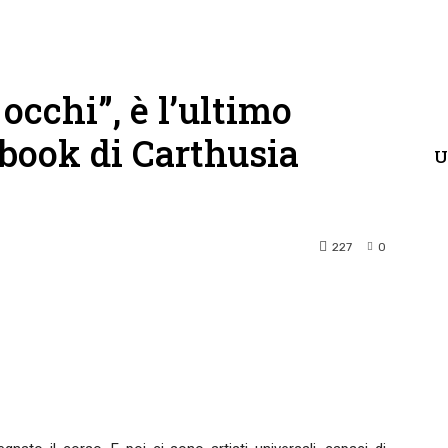
occhi”, è l’ultimo
 book di Carthusia
U
227
0
terest
WhatsApp