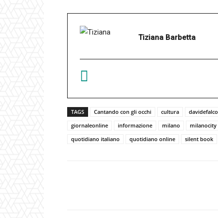
Tiziana Barbetta
TAGS
Cantando con gli occhi
cultura
davidefalco
giornaleonline
informazione
milano
milanocity
quotidiano italiano
quotidiano online
silent book
Facebook
Condividi