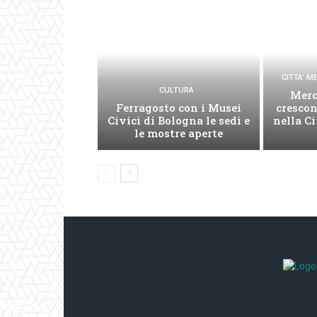
CITTA' 
CULTURA
Merc
Ferragosto con i Musei
cresco
Civici di Bologna le sedi e
nella C
le mostre aperte