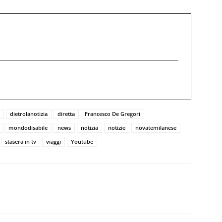
dietrolanotizia
diretta
Francesco De Gregori
mondodisabile
news
notizia
notizie
novatemilanese
stasera in tv
viaggi
Youtube
Twitter
Pinterest
WhatsApp