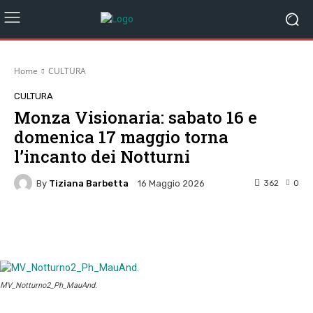
Home
CULTURA
CULTURA
Monza Visionaria: sabato 16 e
domenica 17 maggio torna
l’incanto dei Notturni
By
Tiziana Barbetta
362
0
16 Maggio 2026
Facebook
Twitter
Pinterest
W
MV_Notturno2_Ph_MauAnd.