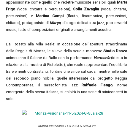
appassionate come quello che vedetre musiciste sensibili quali
Marta
Frigo
(voce, chitarra e percussioni),
Sofia Zavaglia
(voce, chitarra,
percussioni) e
Martina Campi
(flauto, fisarmonica, percussioni,
chitarra), protagoniste di
Março
, dialogo delicato tra jazz, pop e world
music, fatto di composizioni originali e arrangiamenti acustici.
Dal Roseto alla Villa Reale: in occasione dell’apertura straordinaria
della Reggia di Monza, le allieve della scuola monzese
Studio Danza
animeranno il Salone da Ballo con la performance
Harmonía
(ideata in
relazione alla mostra di Pistoletto), che vuole rappresentare l’equilibrio
tra elementi contrastanti, l’ordine che vince sul caos, mentre nelle sale
del secondo piano nobile, quelle interessate dal progetto Reggia
Contemporanea, il sassofonista jazz
Raffaele Fiengo
, nome
emergente della scena italiana, si esibirà in una serie di miniconcerti in
solo.
Monza-Visionaria-11-5-2024-G-Guala-28