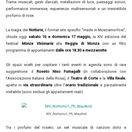
Trame musicali, gesti danzati, installazioni di luce, paesaggi sonori,
performance immersive, esperienze multisensoriali e un irresistibile
profumo di rose.
La magia dei
Notturni,
il format site specific “made in Musicamorfosi”,
chiude oggi
sabato 16 e domenica 17 maggio,
la XIV edizione del
festival
Monza Visionaria
alla
Reggia di Monza
con un fitto
programma di appuntamenti
dalle ore 18.30 a mezzanotte.
Gli spazi scelti per ospitare i tanti eventi in agenda sono di rara
suggestione: il
Roseto Niso Fumagalli
(in collaborazione con
l’Associazione Italiana della Rosa), il
Teatro di Corte
e la
Villa Reale
,
aperta in
via straordinaria
oltre l’
orario tradizionale
e parzialmente
visitabile (sono esclusi gli appartamenti reali).
MV_Notturno1_Ph_MauAnd
Tra i profumi del roseto, un set musicale di canzoni dolci e