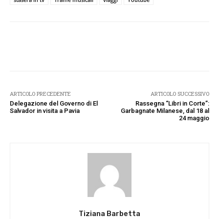
Facebook
Twitter
Pinterest
W
ARTICOLO PRECEDENTE
ARTICOLO SUCCESSIVO
Delegazione del Governo di El
Rassegna “Libri in Corte”:
Salvador in visita a Pavia
Garbagnate Milanese, dal 18 al
24 maggio
Tiziana Barbetta