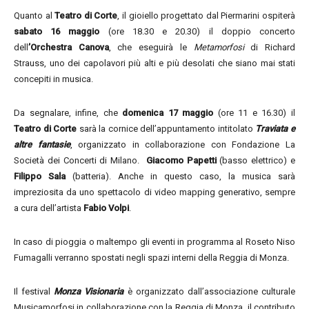
Quanto al
Teatro di Corte
, il gioiello progettato dal Piermarini ospiterà
sabato 16 maggio
(ore 18.30 e 20.30) il doppio concerto
dell
’Orchestra Canova
, che eseguirà le
Metamorfosi
di Richard
Strauss, uno dei capolavori più alti e più desolati che siano mai stati
concepiti in musica.
Da segnalare, infine, che
domenica 17 maggio
(ore 11 e 16.30) il
Teatro di Corte
sarà la cornice dell’appuntamento intitolato
Traviata e
altre fantasie
, organizzato in collaborazione con Fondazione La
Società dei Concerti di Milano.
Giacomo Papetti
(basso elettrico) e
Filippo Sala
(batteria). Anche in questo caso, la musica sarà
impreziosita da uno spettacolo di video mapping generativo, sempre
a cura dell’artista
Fabio Volpi
.
In caso di pioggia o maltempo gli eventi in programma al Roseto Niso
Fumagalli verranno spostati negli spazi interni della Reggia di Monza.
Il festival
Monza Visionaria
è organizzato dall’associazione culturale
Musicamorfosi in collaborazione con la Reggia di Monza, il contributo