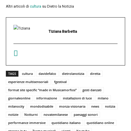
Altri articoli di
cultura
su Dietro la Notizia
Tiziana Barbetta
TAGS
cultura
davidefalco
dietrolanotizia
diretta
esperienze multisensoriali
fgestival
format site specific “made in Musicamorfosi”
gesti danzati
giornaleonline
informazione
installazioni di luce
milano
milanocity
mondodisabile
monza visionaria
news
notizia
notizie
Notturni
novatemilanese
paesaggi sonori
performance immersive
quotidiano italiano
quotidiano online
stasera in tv
Trame musicali
viaggi
Youtube