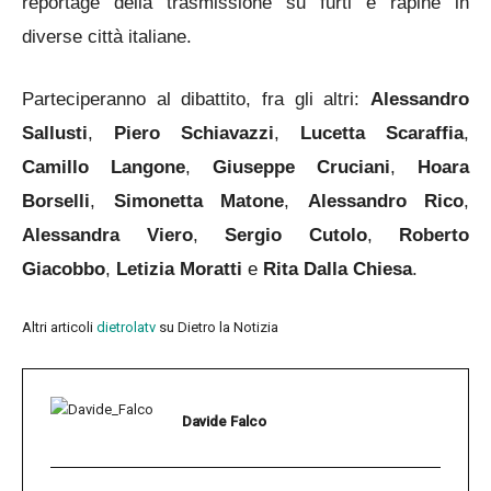
reportage della trasmissione su furti e rapine in
diverse città italiane.
Parteciperanno al dibattito, fra gli altri:
Alessandro
Sallusti
,
Piero Schiavazzi
,
Lucetta Scaraffia
,
Camillo Langone
,
Giuseppe Cruciani
,
Hoara
Borselli
,
Simonetta Matone
,
Alessandro Rico
,
Alessandra Viero
,
Sergio Cutolo
,
Roberto
Giacobbo
,
Letizia Moratti
e
Rita Dalla Chiesa
.
Altri articoli
dietrolatv
su Dietro la Notizia
Davide Falco