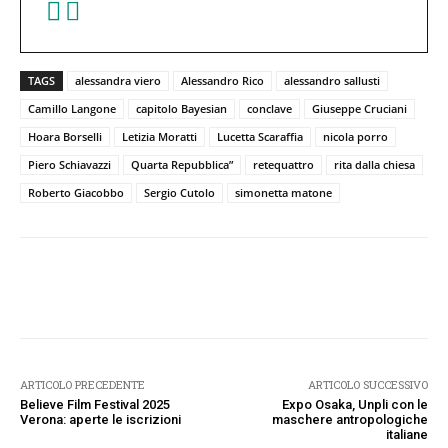
TAGS
alessandra viero
Alessandro Rico
alessandro sallusti
Camillo Langone
capitolo Bayesian
conclave
Giuseppe Cruciani
Hoara Borselli
Letizia Moratti
Lucetta Scaraffia
nicola porro
Piero Schiavazzi
Quarta Repubblica”
retequattro
rita dalla chiesa
Roberto Giacobbo
Sergio Cutolo
simonetta matone
Facebook
Twitter
Pinterest
W
ARTICOLO PRECEDENTE
ARTICOLO SUCCESSIVO
Believe Film Festival 2025
Expo Osaka, Unpli con le
Verona: aperte le iscrizioni
maschere antropologiche
italiane