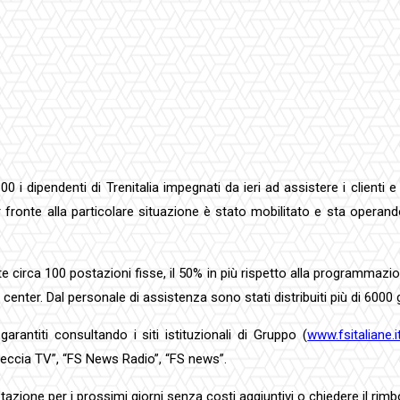
i dipendenti di Trenitalia impegnati da ieri ad assistere i clienti e
far fronte alla particolare situazione è stato mobilitato e sta operand
 circa 100 postazioni fisse, il 50% in più rispetto alla programmazion
 center. Dal personale di assistenza sono stati distribuiti più di 6000 
arantiti consultando i siti istituzionali di Gruppo (
www.fsitaliane.i
reccia TV”, “FS News Radio”, “FS news”.
azione per i prossimi giorni senza costi aggiuntivi o chiedere il rimbor