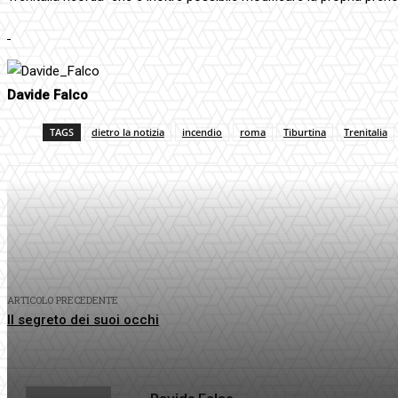
Davide Falco
TAGS
dietro la notizia
incendio
roma
Tiburtina
Trenitalia
Condividi
Facebook
Twitter
P
ARTICOLO PRECEDENTE
Il segreto dei suoi occhi