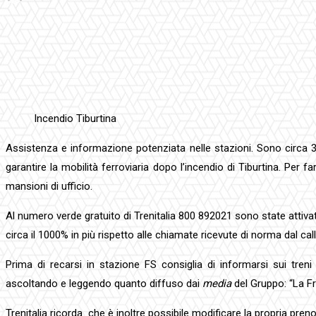
Facebook
Twitter
Pinterest
WhatsApp
Incendio Tiburtina
Assistenza e informazione potenziata nelle stazioni. Sono circa 300 
garantire la mobilità ferroviaria dopo l’incendio di Tiburtina. Per 
mansioni di ufficio.
Al numero verde gratuito di Trenitalia 800 892021 sono state attivate
circa il 1000% in più rispetto alle chiamate ricevute di norma dal call
Prima di recarsi in stazione FS consiglia di informarsi sui treni g
ascoltando e leggendo quanto diffuso dai
media
del Gruppo: “La F
Trenitalia ricorda che è inoltre possibile modificare la propria prenot