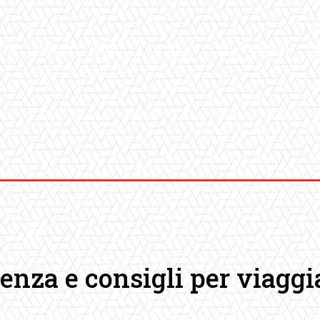
ICA
SALUTE
SPORT
CHI SIAMO
CONVENZIONI
GA
enza e consigli per viaggi