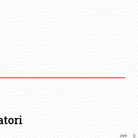
LLERY
ALTRO
atori
0
288