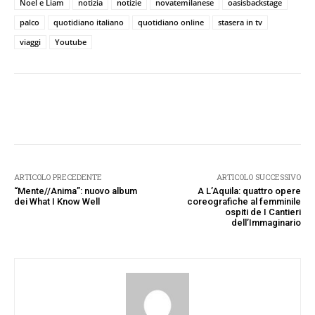
Noel e Liam
notizia
notizie
novatemilanese
oasisbackstage
palco
quotidiano italiano
quotidiano online
stasera in tv
viaggi
Youtube
Facebook
Twitter
Pinterest
W
ARTICOLO PRECEDENTE
ARTICOLO SUCCESSIVO
“Mente//Anima”: nuovo album
A L’Aquila: quattro opere
dei What I Know Well
coreografiche al femminile
ospiti de I Cantieri
dell’Immaginario