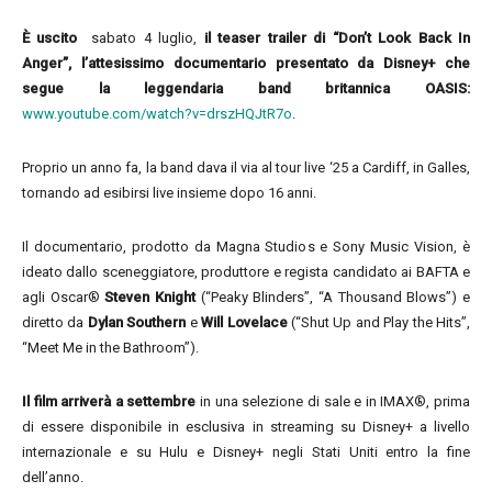
È uscito
sabato 4 luglio,
il teaser trailer di “Don’t Look Back In
Anger”, l’attesissimo documentario presentato da Disney+ che
segue la leggendaria band britannica OASIS:
www.youtube.com/watch?v=drszHQJtR7o
.
Proprio un anno fa, la band dava il via al tour live ‘25 a Cardiff, in Galles,
tornando ad esibirsi live insieme dopo 16 anni.
Il documentario, prodotto da Magna Studios e Sony Music Vision, è
ideato dallo sceneggiatore, produttore e regista candidato ai BAFTA e
agli Oscar®
Steven Knight
(“Peaky Blinders”, “A Thousand Blows”) e
diretto da
Dylan Southern
e
Will Lovelace
(“Shut Up and Play the Hits”,
“Meet Me in the Bathroom”).
Il film arriverà a settembre
in una selezione di sale e in IMAX®, prima
di essere disponibile in esclusiva in streaming su Disney+ a livello
internazionale e su Hulu e Disney+ negli Stati Uniti entro la fine
dell’anno.