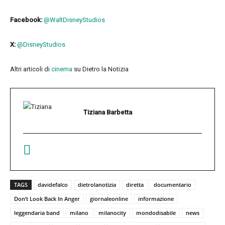
Facebook:
@WaltDisneyStudios
X:
@DisneyStudios
Altri articoli di
cinema
su Dietro la Notizia
Tiziana Barbetta
TAGS
davidefalco
dietrolanotizia
diretta
documentario
Don’t Look Back In Anger
giornaleonline
informazione
leggendaria band
milano
milanocity
mondodisabile
news