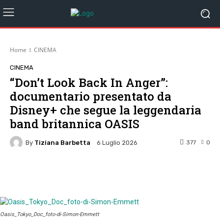
Home
CINEMA
CINEMA
“Don’t Look Back In Anger”:
documentario presentato da
Disney+ che segue la leggendaria
band britannica OASIS
By
Tiziana Barbetta
377
0
6 Luglio 2026
Facebook
Twitter
Pinterest
W
Oasis_Tokyo_Doc_foto-di-Simon-Emmett