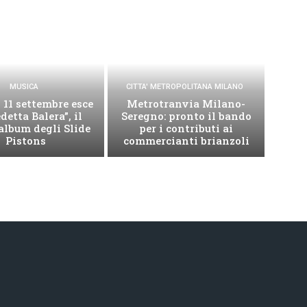
MUSICA
CITTA' METROPOLITANA MILANO
 11 settembre esce
Metrotranvia Milano-
detta Balera”, il
Seregno: pronto il bando
album degli Slide
per i contributi ai
Pistons
commercianti brianzoli