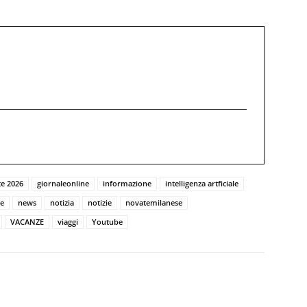
te 2026
giornaleonline
informazione
intelligenza artficiale
e
news
notizia
notizie
novatemilanese
VACANZE
viaggi
Youtube
Twitter
Pinterest
WhatsApp