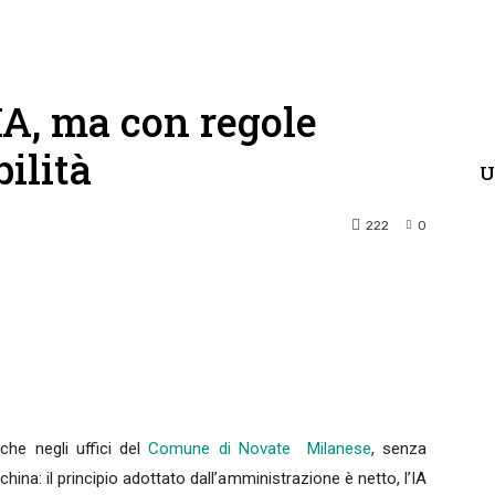
IA, ma con regole
ilità
U
222
0
terest
WhatsApp
nche negli uffici del
Comune di Novate Milanese
, senza
na: il principio adottato dall’amministrazione è netto, l’IA