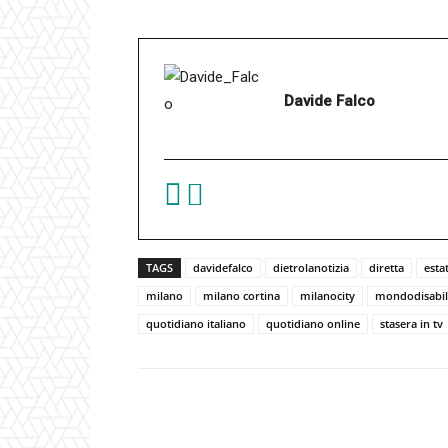
Davide Falco
TAGS
davidefalco
dietrolanotizia
diretta
esta
milano
milano cortina
milanocity
mondodisabil
quotidiano italiano
quotidiano online
stasera in tv
Facebook
Condividi