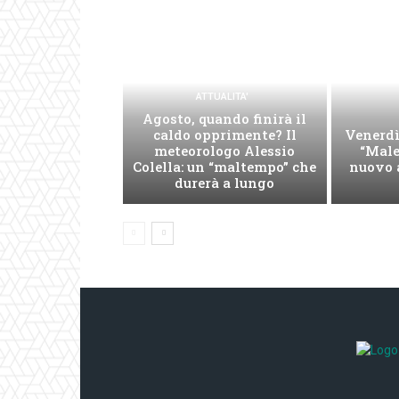
ATTUALITA'
Agosto, quando finirà il
caldo opprimente? Il
Venerdì
meteorologo Alessio
“Male
Colella: un “maltempo” che
nuovo 
durerà a lungo