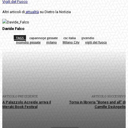
Vigili del Fuoco
Altri articoli di
attualità
su Dietro la Notizia
Davide Falco
TAGS
capannone gessate
csc italia
incendio
incendio gessate
milano
Milano City
vigili del fuoco
Facebook
Twitter
Pinterest
WhatsApp
ARTICOLO PRECEDENTE
ARTICOLO SUCCESSIVO
A Palazzolo Acreide arriva il
Torna in libreria “Bones and all” di
Meraki Book Festival
Camille DeAngelis