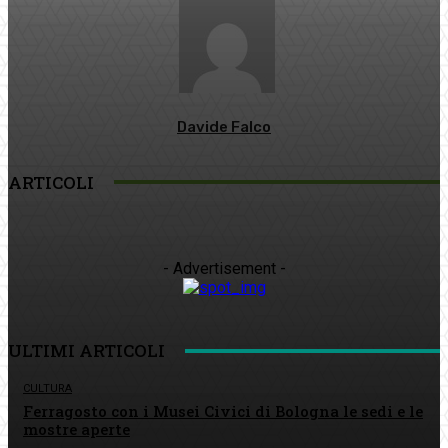
Davide Falco
ARTICOLI
- Advertisement -
ULTIMI ARTICOLI
CULTURA
Ferragosto con i Musei Civici di Bologna le sedi e le
mostre aperte