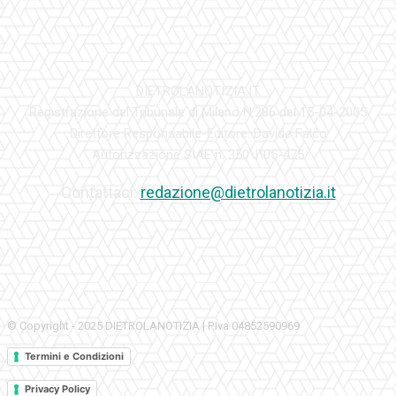
DIETROLANOTIZIA.IT
Registrazione del Tribunale di Milano N.286 del 15-04-2005
Direttore Responsabile-Editore: Davide Falco
Autorizzazione SIAE n. 350\I\05-475
Contattaci:
redazione@dietrolanotizia.it
© Copyright - 2025 DIETROLANOTIZIA | P.Iva 04852590969
Termini e Condizioni
Privacy Policy