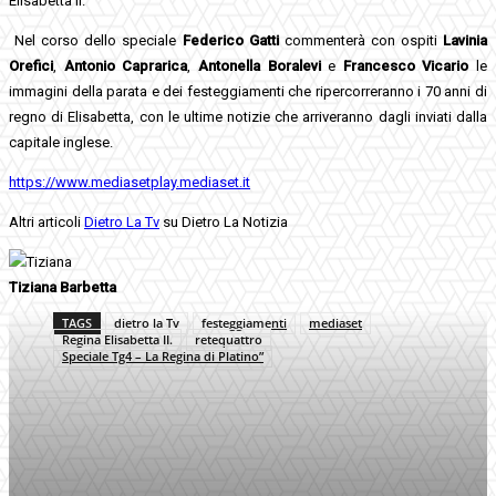
Elisabetta II.
Nel corso dello speciale
Federico Gatti
commenterà con ospiti
Lavinia
Orefici
,
Antonio Caprarica
,
Antonella Boralevi
e
Francesco Vicario
le
immagini della parata e dei festeggiamenti che ripercorreranno i 70 anni di
regno di Elisabetta, con le ultime notizie che arriveranno dagli inviati dalla
capitale inglese.
https://www.mediasetplay.mediaset.it
Altri articoli
Dietro La Tv
su Dietro La Notizia
Tiziana Barbetta
TAGS
dietro la Tv
festeggiamenti
mediaset
Regina Elisabetta II.
retequattro
Speciale Tg4 – La Regina di Platino”
Facebook
Twitter
Pinterest
WhatsApp