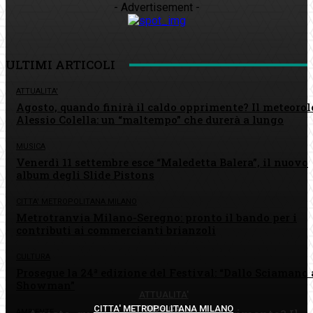
- Advertisement -
ULTIMI ARTICOLI
ATTUALITA'
Agosto, quando finirà il caldo opprimente? Il meteoro
Alessio Colella: un “maltempo” che durerà a lungo
MUSICA
Venerdì 11 settembre esce “Maledetta Balera”, il nuovo
album degli Slide Pistons
CITTA' METROPOLITANA MILANO
Metrotranvia Milano-Seregno: pronto il bando per i
contributi ai commercianti brianzoli
CULTURA
Prosegue la 24ª edizione del Festival: “Dallo Sciamano 
Showman”
ATTUALITA'
CITTA' METROPOLITANA MILANO
MUSICA
AMBIENTE