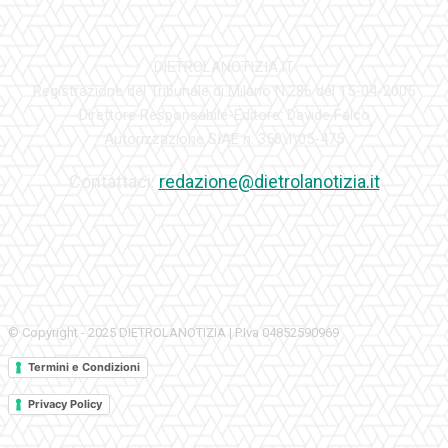
DIETROLANOTIZIA.IT
Registrazione del Tribunale di Milano N.286 del 15-04-2005
Direttore Responsabile-Editore: Davide Falco
Autorizzazione SIAE n. 350\I\05-475
Contattaci:
redazione@dietrolanotizia.it
© Copyright - 2025 DIETROLANOTIZIA | P.Iva 04852590969
Termini e Condizioni
Privacy Policy