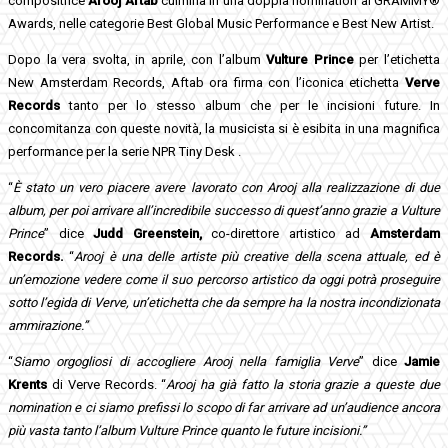
compositrice
Arooj Aftab
culmina in una doppia nomination ai GRAMMY®
Awards, nelle categorie Best Global Music Performance e Best New Artist.
Dopo la vera svolta, in aprile, con l’album
Vulture Prince
per l’etichetta
New Amsterdam Records, Aftab ora firma con l’iconica etichetta
Verve
Records
tanto per lo stesso album che per le incisioni future. In
concomitanza con queste novità, la musicista si è esibita in una magnifica
performance per la serie NPR Tiny Desk .
“
È stato un vero piacere avere lavorato con Arooj alla realizzazione di due
album, per poi arrivare all’incredibile successo di quest’anno grazie a Vulture
Prince
” dice
Judd Greenstein,
co-direttore artistico ad
Amsterdam
Records.
“
Arooj è una delle artiste più creative della scena attuale, ed è
un’emozione vedere come il suo percorso artistico da oggi potrà proseguire
sotto l’egida di Verve, un’etichetta che da sempre ha la nostra incondizionata
ammirazione.”
“
Siamo orgogliosi di accogliere Arooj nella famiglia Verve
” dice
Jamie
Krents
di Verve Records. “
Arooj ha già fatto la storia grazie a queste due
nomination e ci siamo prefissi lo scopo di far arrivare ad un’audience ancora
più vasta tanto l’album Vulture Prince quanto le future incisioni.”