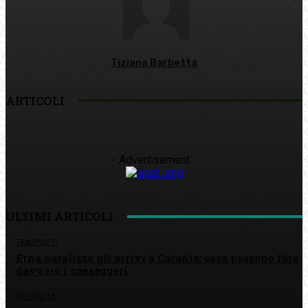
Tiziana Barbetta
ARTICOLI
- Advertisement -
ULTIMI ARTICOLI
TRASPORTI
Etna paralizza gli arrivi a Catania: cosa possono fare
davvero i passeggeri
ATTUALITA'