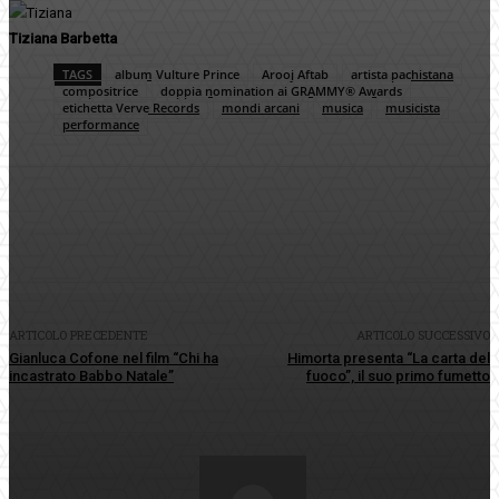
Tiziana Barbetta
TAGS
album Vulture Prince
Arooj Aftab
artista pachistana
compositrice
doppia nomination ai GRAMMY® Awards
etichetta Verve Records
mondi arcani
musica
musicista
performance
Facebook
Twitter
Pinterest
WhatsApp
ARTICOLO PRECEDENTE
ARTICOLO SUCCESSIVO
Gianluca Cofone nel film “Chi ha
Himorta presenta “La carta del
incastrato Babbo Natale”
fuoco”, il suo primo fumetto