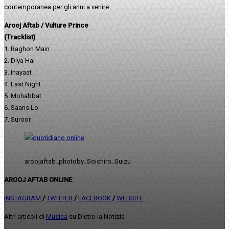
contemporanea per gli anni a venire.
Arooj Aftab / Vulture Prince
(Tracklist)
1. Baghon Main
2. Diya Hai
3. Inayaat
4. Last Night
5. Mohabbat
6. Saans Lo
7. Suroor
aroojaftab_photoby_Soichiro_Suizu
AROOJ AFTAB ONLINE
INSTAGRAM
/
TWITTER
/
FACEBOOK
/
WEBSITE
Altri articoli di
Musica
su Dietro la Notizia