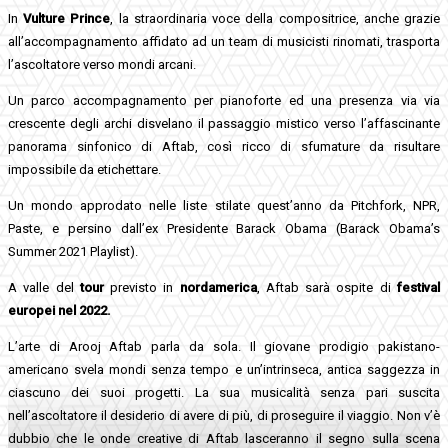
In
Vulture Prince
, la straordinaria voce della compositrice, anche grazie
all’accompagnamento affidato ad un team di musicisti rinomati, trasporta
l’ascoltatore verso mondi arcani.
Un parco accompagnamento per pianoforte ed una presenza via via
crescente degli archi disvelano il passaggio mistico verso l’affascinante
panorama sinfonico di Aftab, così ricco di sfumature da risultare
impossibile da etichettare.
Un mondo approdato nelle liste stilate quest’anno da Pitchfork, NPR,
Paste, e persino dall’ex Presidente Barack Obama (Barack Obama’s
Summer 2021 Playlist).
A valle del
tour
previsto in
nordamerica
, Aftab sarà ospite di
festival
europei nel 2022.
L’arte di Arooj Aftab parla da sola. Il giovane prodigio pakistano-
americano svela mondi senza tempo e un’intrinseca, antica saggezza in
ciascuno dei suoi progetti. La sua musicalità senza pari suscita
nell’ascoltatore il desiderio di avere di più, di proseguire il viaggio. Non v’è
dubbio che le onde creative di Aftab lasceranno il segno sulla scena