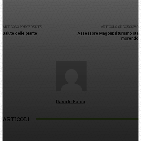
ARTICOLO PRECEDENTE
ARTICOLO SUCCESSIVO
Salute delle piante
Assessore Magoni: il turismo sta
morendo
Davide Falco
ARTICOLI