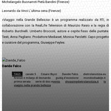
Michelangelo Buonarroti Pietà Bandini (Firenze)
Leonardo da Vinci L’ultima cena (Firenze)
«Viaggio nella Grande Bellezza» è un programma realizzato da RTI, in
collaborazione con la RealLife Television di Maurizio Rasio e la regia di
Roberto Burchielli. Umberto Broccoli, autore e ospite fisso delle puntate.
Testi, Anna Pagliano. Produttore Mediaset, Monica Paroletti. Capo progetto
e curatore del programma, Giuseppe Feyles.
Davide Falco
TAGS
canale 5
Cesare Bocci
Davide Falco
dietrolanotizia.eu
firenze e milano di leonardo
guida d'eccezione
mondodisabile.it
prima serata
serie di doc-evento
shoppingdietrolanotizia.it
tv
viaggio nella grande bellezza
Facebook
Twitter
Pinterest
WhatsApp