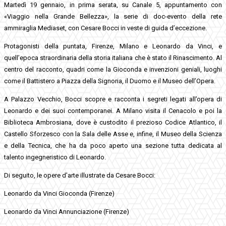
Martedì 19 gennaio, in prima serata, su Canale 5, appuntamento con
«Viaggio nella Grande Bellezza», la serie di doc-evento della rete
ammiraglia Mediaset, con Cesare Bocci in veste di guida d’eccezione.
Protagonisti della puntata, Firenze, Milano e Leonardo da Vinci, e
quell’epoca straordinaria della storia italiana che è stato il Rinascimento. Al
centro del racconto, quadri come la Gioconda e invenzioni geniali, luoghi
come il Battistero a Piazza della Signoria, il Duomo e il Museo dell’Opera.
A Palazzo Vecchio, Bocci scopre e racconta i segreti legati all’opera di
Leonardo e dei suoi contemporanei. A Milano visita il Cenacolo e poi la
Biblioteca Ambrosiana, dove è custodito il prezioso Codice Atlantico, il
Castello Sforzesco con la Sala delle Asse e, infine, il Museo della Scienza
e della Tecnica, che ha da poco aperto una sezione tutta dedicata al
talento ingegneristico di Leonardo.
Di seguito, le opere d’arte illustrate da Cesare Bocci:
Leonardo da Vinci Gioconda (Firenze)
Leonardo da Vinci Annunciazione (Firenze)