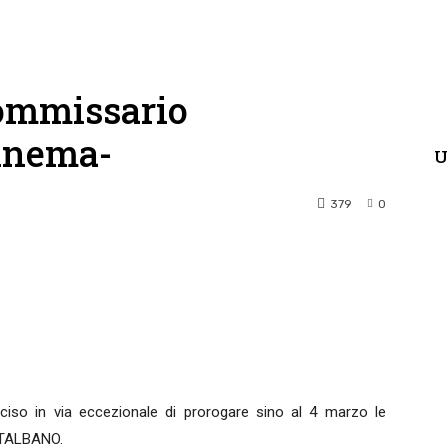
Commissario
cinema-
U
379
0
terest
WhatsApp
ciso in via eccezionale di prorogare sino al 4 marzo le
NTALBANO.