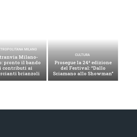
METROPOLITANA MILANO
CULTURA
tranvia Milano-
: pronto il bando
Prosegue la 24ª edizione
i contributi ai
del Festival: “Dallo
cianti brianzoli
Sciamano allo Showman”