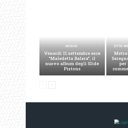
MUSICA
CITTA' 
Venerdì 11 settembre esce
Metro
“Maledetta Balera”, il
Seregno
nuovo album degli Slide
per 
Pistons
commer