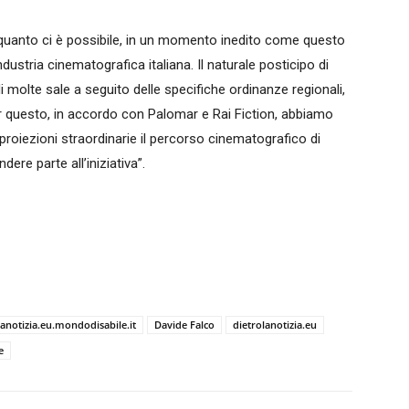
r quanto ci è possibile, in un momento inedito come questo
dustria cinematografica italiana. Il naturale posticipo di
i molte sale a seguito delle specifiche ordinanze regionali,
r questo, in accordo con Palomar e Rai Fiction, abbiamo
proiezioni straordinarie il percorso cinematografico di
ere parte all’iniziativa”.
lanotizia.eu.mondodisabile.it
Davide Falco
dietrolanotizia.eu
e