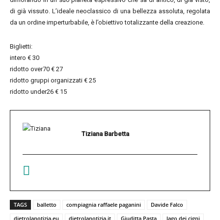
di già vissuto. L’ideale neoclassico di una bellezza assoluta, regolata
da un ordine imperturbabile, è l’obiettivo totalizzante della creazione.
Biglietti:
intero € 30
ridotto over70 € 27
ridotto gruppi organizzati € 25
ridotto under26 € 15
Tiziana Barbetta
TAGS
balletto
compiagnia raffaele paganini
Davide Falco
dietrolanotizia.eu
dietrolanotizia.it
Giuditta Pasta
lago dei cigni