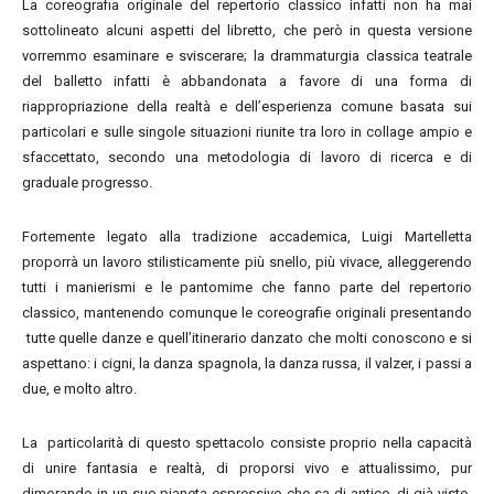
La coreografia originale del repertorio classico infatti non ha mai
sottolineato alcuni aspetti del libretto, che però in questa versione
vorremmo esaminare e sviscerare; la drammaturgia classica teatrale
del balletto infatti è abbandonata a favore di una forma di
riappropriazione della realtà e dell’esperienza comune basata sui
particolari e sulle singole situazioni riunite tra loro in collage ampio e
sfaccettato, secondo una metodologia di lavoro di ricerca e di
graduale progresso.
Fortemente legato alla tradizione accademica, Luigi Martelletta
proporrà un lavoro stilisticamente più snello, più vivace, alleggerendo
tutti i manierismi e le pantomime che fanno parte del repertorio
classico, mantenendo comunque le coreografie originali presentando
tutte quelle danze e quell’itinerario danzato che molti conoscono e si
aspettano: i cigni, la danza spagnola, la danza russa, il valzer, i passi a
due, e molto altro.
La particolarità di questo spettacolo consiste proprio nella capacità
di unire fantasia e realtà, di proporsi vivo e attualissimo, pur
dimorando in un suo pianeta espressivo che sa di antico, di già visto,