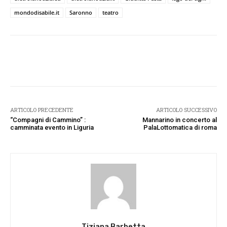
mondodisabile.it
Saronno
teatro
Facebook
Twitter
Pinterest
W
ARTICOLO PRECEDENTE
ARTICOLO SUCCESSIVO
“Compagni di Cammino” :
Mannarino in concerto al
camminata evento in Liguria
PalaLottomatica di roma
Tiziana Barbetta