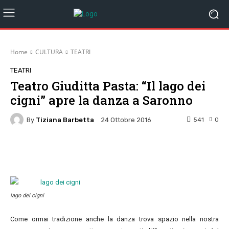
Home
CULTURA
TEATRI
TEATRI
Teatro Giuditta Pasta: “Il lago dei
cigni” apre la danza a Saronno
By
Tiziana Barbetta
541
0
24 Ottobre 2016
Facebook
Twitter
Pinterest
W
lago dei cigni
Come ormai tradizione anche la danza trova spazio nella nostra