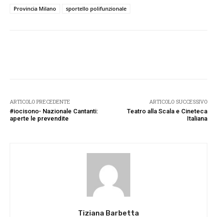
Provincia Milano
sportello polifunzionale
Facebook
Twitter
Pinterest
W
ARTICOLO PRECEDENTE
ARTICOLO SUCCESSIVO
#iocisono- Nazionale Cantanti:
Teatro alla Scala e Cineteca
aperte le prevendite
Italiana
Tiziana Barbetta