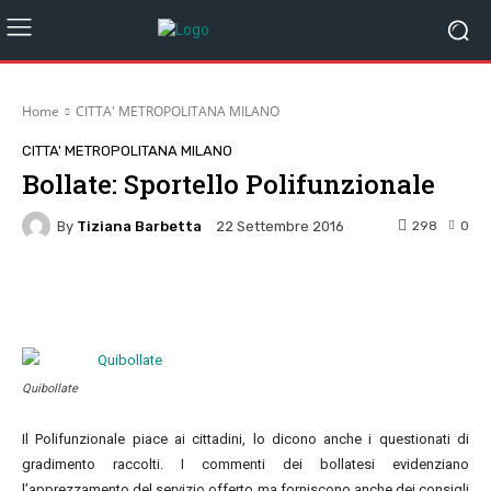
Home
CITTA' METROPOLITANA MILANO
CITTA' METROPOLITANA MILANO
Bollate: Sportello Polifunzionale
By
Tiziana Barbetta
298
0
22 Settembre 2016
Facebook
Twitter
Pinterest
W
Quibollate
Il Polifunzionale piace ai cittadini, lo dicono anche i questionati di
gradimento raccolti. I commenti dei bollatesi evidenziano
l’apprezzamento del servizio offerto ma forniscono anche dei consigli