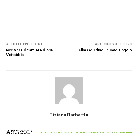
Facebook
Twitter
Pinterest
W
ARTICOLO PRECEDENTE
ARTICOLO SUCCESSIVO
M4: Apre il cantiere di Via
Ellie Goulding : nuovo singolo
Vettabbia
Tiziana Barbetta
TRASPORTI
ATTUALITA'
Etna paralizza gli arrivi a Catania: cosa
CULTURA
Piazza Selinunte, spazio socio-aggregativo
ARTICOLI
possono fare davvero i passeggeri
Ferragosto con i Musei Civici di Bologna le
dedicato ai giovani