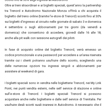
Oltre ai treni straordinari e ai biglietti speciali, quest’anno la partnership
tra Trenord e Autodromo Nazionale Monza offrirà a chi acquista il
biglietto del treno online (tramite l’e-store di Trenord) sconti fino al 30%
sui biglietti d’ingresso al circuito nelle giornate di sabato 3 e domenica
4 settembre o sugli abbonamenti per tre giorni (da venerdì a
domenica) che consentono di accedere, giovedì dalle 16 alle 18,
anche alla pit walk con sessione autografi dei piloti.
In fase di acquisto online del biglietto Trenord, verrà emesso un
codice promozionale e una password per accedere a un’area riservata
tramite cui i clienti potranno usufruire dello sconto, scegliendo una
delle numerose opzioni tra ingressi singoli e abbonamenti per
assistere al weekend di gara.
I biglietti speciali sono in vendita nelle biglietterie Trenord, nei My Link
Point, nei punti vendita esterni, nelle self service di stazione e online
sull’e-store di Trenord. I biglietti speciali Trenord si possono
acquistare anche nelle biglietterie e dalle self service di Trenitalia. Per
usufruire degli sconti sugli ingressi in Autodromo, è necessario che il