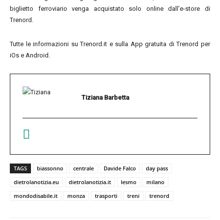
biglietto ferroviario venga acquistato solo online dall’e-store di
Trenord.
Tutte le informazioni su Trenord.it e sulla App gratuita di Trenord per
iOs e Android.
Tiziana Barbetta
TAGS
biassonno
centrale
Davide Falco
day pass
dietrolanotizia.eu
dietrolanotizia.it
lesmo
milano
mondodisabile.it
monza
trasporti
treni
trenord