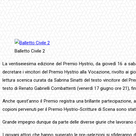
Facebook
Twitter
Pinterest
WhatsApp
Balletto Civile 2
La ventiseiesima edizione del Premio Hystrio, da giovedì 16 a sabato
decretare i vincitori del Premio Hystrio alla Vocazione, rivolto ai gio
lettura scenica curata da Sabrina Sinatti del testo vincitore del P
testo di Renato Gabrielli Combattenti (venerdì 17 giugno ore 21), fino
Anche quest’anno il Premio registra una brillante partecipazione, a 
copioni pervenuti per il Premio Hystrio-Scritture di Scena sono stati
Grande impegno dunque da parte delle diverse giurie che lavorano 
I giovani attori che hanno superato le pre-selezioni si sfideranno d