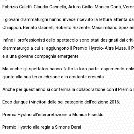
Fabrizio Caleffi, Claudia Cannella, Arturo Cirillo, Monica Conti, Ve
I giovani drammaturghi hanno invece ricevuto la lettura attenta da
Chiappori, Renato Gabrielli, Roberto Rizzente, Massimiliano Speziani
Infine i professionisti dello spettacolo sono stati designati dai criti
drammaturgo a cui si aggiungono il Premio Hystrio-Altre Muse, il Pr
e a una giovane compagnia emergente.
Ma anche gli spettatori hanno fatto la loro parte, esprimendo online
giunto alla sua terza edizione e in costante crescita.
Anche per quest’anno si conferma la collaborazione con il Premio Ma
Ecco dunque i vincitori delle sei categorie dell’edizione 2016:
Premio Hystrio all’interpretazione a Monica Piseddu
Premio Hystrio alla regia a Simone Derai