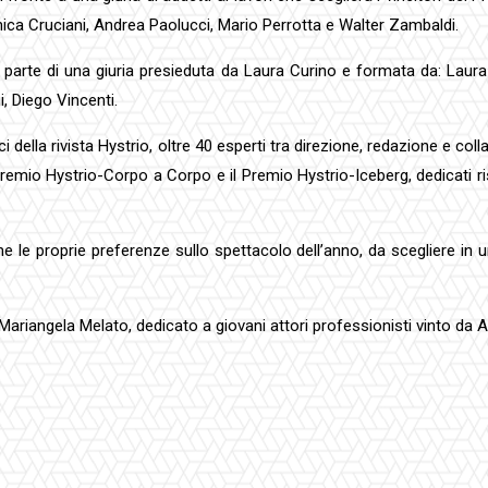
ronica Cruciani, Andrea Paolucci, Mario Perrotta e Walter Zambaldi.
 parte di una giuria presieduta da Laura Curino e formata da: Laura 
, Diego Vincenti.
ci della rivista Hystrio, oltre 40 esperti tra direzione, redazione e col
emio Hystrio-Corpo a Corpo e il Premio Hystrio-Iceberg, dedicati ris
 le proprie preferenze sullo spettacolo dell’anno, da scegliere in un
riangela Melato, dedicato a giovani attori professionisti vinto da A