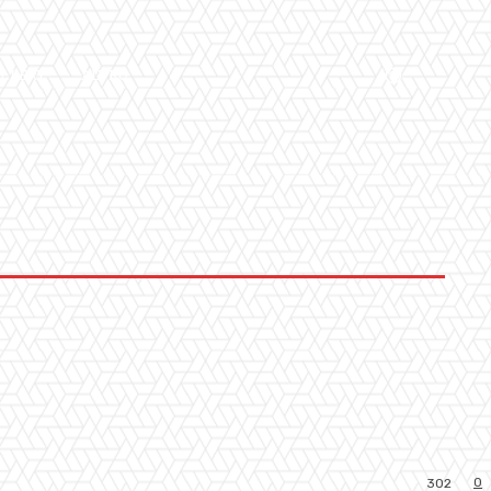
LLERY
ALTRO
0
302