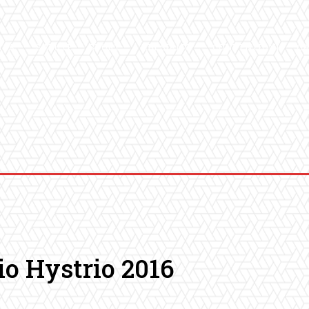
ICA
SALUTE
SPORT
CHI SIAMO
CONVENZIONI
GA
io Hystrio 2016