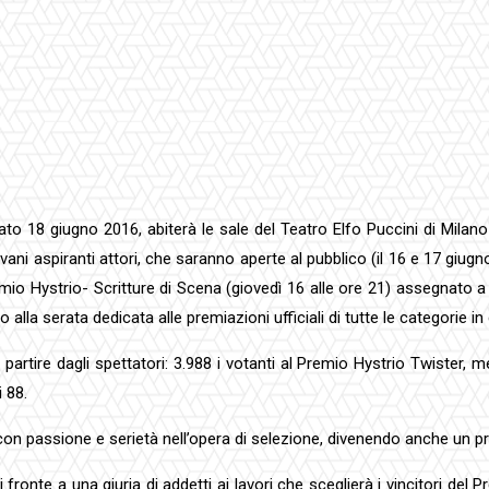
 18 giugno 2016, abiterà le sale del Teatro Elfo Puccini di Milano per
vani aspiranti attori, che saranno aperte al pubblico (il 16 e 17 giugno
remio Hystrio- Scritture di Scena (giovedì 16 alle ore 21) assegnato 
 alla serata dedicata alle premiazioni ufficiali di tutte le categorie i
partire dagli spettatori: 3.988 i votanti al Premio Hystrio Twister, me
 88.
con passione e serietà nell’opera di selezione, divenendo anche un p
i fronte a una giuria di addetti ai lavori che sceglierà i vincitori de