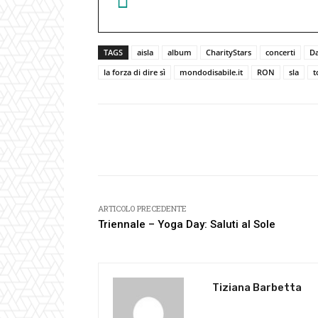
TAGS
aisla
album
CharityStars
concerti
Da
la forza di dire sì
mondodisabile.it
RON
sla
t
Facebook
Condividi
ARTICOLO PRECEDENTE
Triennale – Yoga Day: Saluti al Sole
Tiziana Barbetta