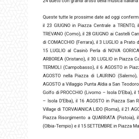
24 duetti con grandi artisti della musica italiana 
Queste tutte le prossime date ad oggi conferm
il 23 GIUGNO in Piazza Centrale a TRENTO, 
TREVANO (Como), il 28 GIUGNO ai Castelli Carra
di COMACCHIO (Ferrara), il 3 LUGLIO a Prato d
15 LUGLIO al Casinò Perla di NOVA GORICA (S
ARBOREA (Oristano), il 30 LUGLIO in Piazza C
TERMOLI (Campobasso), il 6 AGOSTO in Piazz
AGOSTO nella Piazza di LAURINO (Salerno),
AGOSTO a Villaggio Punta Aldia a San Teodoro 
Golfo di PROCCHIO (Livorno – Isola D’Elba), 
– Isola D’Elba), il 16 AGOSTO in Piazza Sa
Village di TORVAIANICA LIDO (Roma), il 21 AG
Piazza Risorgimento a QUARRATA (Pistoia),
(Olbia-Tempio) e il 15 SETTEMBRE in Piazza M