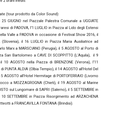
e 2 brani inediti.
ate (tour prodotto da Color Sound):
il 25 GIUGNO nel Piazzale Palestra Comunale a UGGIATE
resi di PADOVA, l’1 LUGLIO in Piazza al Lido degli Estensi
ella Valle a PADOVA in occasione di Festival Show 2016, il
lovenia), il 16 LUGLIO in Piazza Maria Ausiliatrice ad
arlo Marx a MARSCIANO (Perugia), il 5 AGOSTO al Porto di
a San Bartolomeo a CAVE DI SCOPPITTO (L’Aquila), il 9
 il 10 AGOSTO nella Piazza di BRENZONE (Verona), l’11
di PUNTA ALDIA (Olbia Tempio), il 14 AGOSTO all’Hotel Del
il 15 AGOSTO all’Hotel Hermitage di PORTOFERRAIO (Livorno
n Rocco a MOZZAGROGNA (Chieti), il 19 AGOSTO al Marine
OSTO sul Lungomare di SAPRI (Salerno), il 5 SETTEMBRE in
 il 10 SETTEMBRE in Piazza Risorgimento ad ARZACHENA
atteotti a FRANCAVILLA FONTANA (Brindisi).