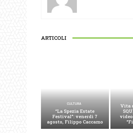
ARTICOLI
CULTURA
Vita 
“La Spezia Estate
SQUI
Festival”: venerdì 7
video
agosto, Filippo Caccamo
“F