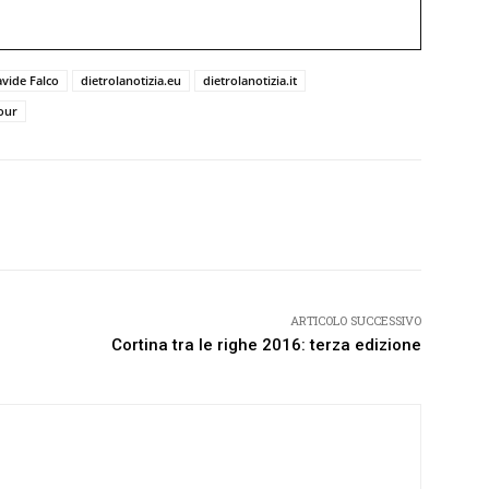
vide Falco
dietrolanotizia.eu
dietrolanotizia.it
our
Twitter
Pinterest
WhatsApp
ARTICOLO SUCCESSIVO
Cortina tra le righe 2016: terza edizione