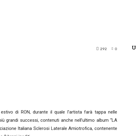
U
292
0
terest
WhatsApp
estivo di RON, durante il quale l’artista farà tappa nelle
i più grandi successi, contenuti anche nell’ultimo album “LA
iazione Italiana Sclerosi Laterale Amiotrofica, contenente