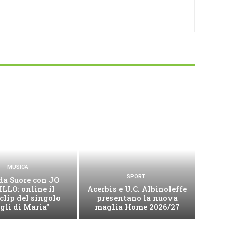
MUSICA
SPORT
da Suore con JO
LLO: online il
Acerbis e U.C. Albinoleffe
clip del singolo
presentano la nuova
igli di Maria”
maglia Home 2026/27