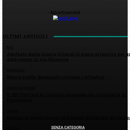
- Advertisement -
ULTIMI ARTICOLI
RHO
Adottato dalla Giunta Orlandi il piano attuativo per u
data center in via Moscova
BARANZATE
Nuove truffe, Baranzate informa i cittadini
SENZA CATEGORIA
Il SEI Festival di Coolclub prosegue con il concerto di
Fulminacci
CINEMA
Hokum: il nuovo horror di Damian McCarthy, al cinem
SENZA CATEGORIA
RHO
MUSICA