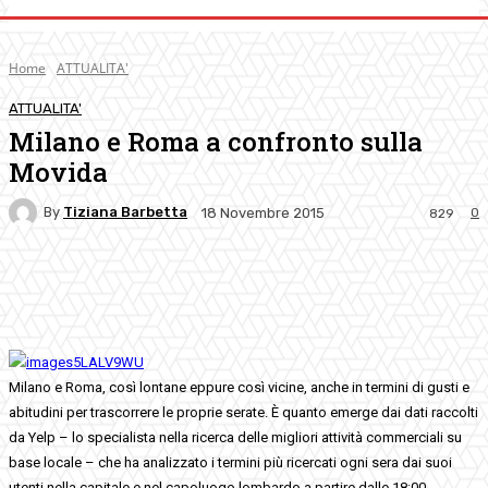
Home
ATTUALITA'
ATTUALITA'
Milano e Roma a confronto sulla
Movida
By
Tiziana Barbetta
0
18 Novembre 2015
829
Facebook
Twitter
Pinterest
WhatsApp
Milano e Roma, così lontane eppure così vicine, anche in termini di gusti e
abitudini per trascorrere le proprie serate. È quanto emerge dai dati raccolti
da Yelp – lo specialista nella ricerca delle migliori attività commerciali su
base locale – che ha analizzato i termini più ricercati ogni sera dai suoi
utenti nella capitale e nel capoluogo lombardo a partire dalle 18:00,