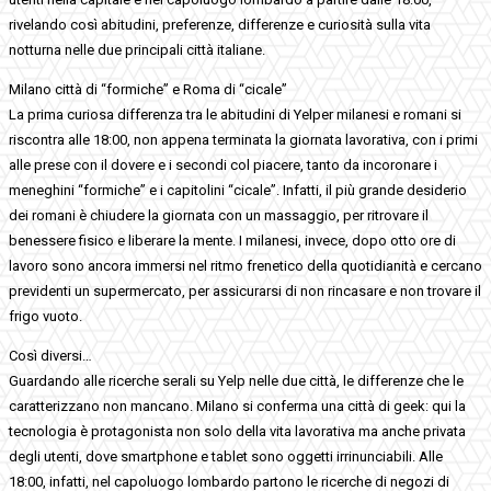
rivelando così abitudini, preferenze, differenze e curiosità sulla vita
notturna nelle due principali città italiane.
Milano città di “formiche” e Roma di “cicale”
La prima curiosa differenza tra le abitudini di Yelper milanesi e romani si
riscontra alle 18:00, non appena terminata la giornata lavorativa, con i primi
alle prese con il dovere e i secondi col piacere, tanto da incoronare i
meneghini “formiche” e i capitolini “cicale”. Infatti, il più grande desiderio
dei romani è chiudere la giornata con un massaggio, per ritrovare il
benessere fisico e liberare la mente. I milanesi, invece, dopo otto ore di
lavoro sono ancora immersi nel ritmo frenetico della quotidianità e cercano
previdenti un supermercato, per assicurarsi di non rincasare e non trovare il
frigo vuoto.
Così diversi…
Guardando alle ricerche serali su Yelp nelle due città, le differenze che le
caratterizzano non mancano. Milano si conferma una città di geek: qui la
tecnologia è protagonista non solo della vita lavorativa ma anche privata
degli utenti, dove smartphone e tablet sono oggetti irrinunciabili. Alle
18:00, infatti, nel capoluogo lombardo partono le ricerche di negozi di