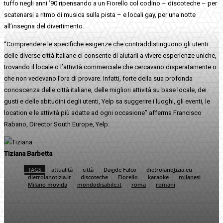
tuffo negli anni ’90 ripensando a un Fiorello col codino – discoteche – per
scatenarsi a ritmo di musica sulla pista – e locali gay, per una notte
all’insegna del divertimento.
“Comprendere le specifiche esigenze che contraddistinguono gli utenti
delle diverse città italiane ci consente di aiutarli a vivere esperienze uniche,
trovando il locale o l’attività commerciale che cercavano disperatamente o
che non vedevano l’ora di provare. Infatti, forte della sua profonda
conoscenza delle città italiane, delle migliori attività su base locale, dei
gusti e delle abitudini degli utenti, Yelp sa suggerire i luoghi, gli eventi, le
location e le attività più adatte ad ogni occasione” afferma Francisco
Rabano, Director South Europe, Yelp.
Tiziana Barbetta
TAGS
attualità
città
Davide Falco
dietrolanotizia.eu
dietrolanotizia.it
discoteche
Fiorello
karaoke
milanesi
Milano movida
mondodisabile.it
roma
romani