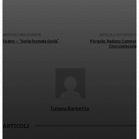
Facebook
Twitter
Pinterest
WhatsApp
ARTICOLO PRECEDENTE
ARTICOLO SUCCESSIVO
Teatro – “Gorla fermata Gorla”
Pergola: Raduno Camper
Cioccovisciola
Tiziana Barbetta
ARTICOLI