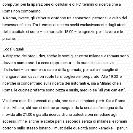
computer, per la riparazione di cellulari e di PC, termini di ricerca che a
Roma non compaiono.
A Roma, invece, gli Yelper si dividono tra aspirazioni personali e culto del
benessere fisico. Tra i termini di ricerca scelti esclusivamente dagli utenti
della capitale ci sono – sempre alle 18:00 – le agenzie per il lavoro e le
piscine.
…così uguali
A dispetto dei pregiudizi, anche le somiglianze tra milanesi e romani sono
davvero numerose. La cena rappresenta – da buoni italiani senza
distinzioni – un momento sacro della giornata, per cui chi sceglie di
mangiare fuori casa non vuole farsi cogliere impreparato. Alle 19:00 le
ricerche si concentrano sulla ricerca dei ristoranti e, sia a Milano che a
Roma, le cucine preferite sono pizza e sushi, meglio se “all you can eat”.
Via libera quindi ai peccati di gola, non senza rimpianti però. Sia a Roma
che a Milano, chi non si distrae proseguendo la serata all’insegna della
movida alle 21:00 è già alla ricerca di una palestra per rimediare agli
eccessi. Infine, anche le scelte per la seconda serata di milanesi e romani
corrono sullo stesso binario. I must delle due città sono karaoke – per un