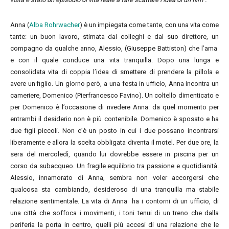
Anna (
Alba Rohrwacher
) è un impiegata come tante, con una vita come
tante: un buon lavoro, stimata dai colleghi e dal suo direttore, un
compagno da qualche anno, Alessio, (Giuseppe Battiston) che l’ama
e con il quale conduce una vita tranquilla. Dopo una lunga e
consolidata vita di coppia l’idea di smettere di prendere la pillola e
avere un figlio. Un giorno però, a una festa in ufficio, Anna incontra un
cameriere, Domenico (Pierfrancesco Favino). Un coltello dimenticato e
per Domenico è l’occasione di rivedere Anna: da quel momento per
entrambi il desiderio non è più contenibile. Domenico è sposato e ha
due figli piccoli. Non c’è un posto in cui i due possano incontrarsi
liberamente e allora la scelta obbligata diventa il motel. Per due ore, la
sera del mercoledì, quando lui dovrebbe essere in piscina per un
corso da subacqueo. Un fragile equilibrio tra passione e quotidianità.
Alessio, innamorato di Anna, sembra non voler accorgersi che
qualcosa sta cambiando, desideroso di una tranquilla ma stabile
relazione sentimentale. La vita di Anna ha i contorni di un ufficio, di
una città che soffoca i movimenti, i toni tenui di un treno che dalla
periferia la porta in centro, quelli più accesi di una relazione che le