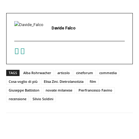
Davide Falco
TAGS
Alba Rohrwacher
articolo
cineforum
commedia
Cosa voglio di più
Elisa Zini. Dietrolanotizia
film
Giuseppe Battiston
novate milanese
Pierfrancesco Favino
recensione
Silvio Soldini
Facebook
Twitter
Pinterest
W