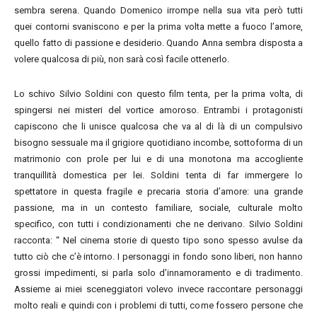
sembra serena. Quando Domenico irrompe nella sua vita però tutti
quei contorni svaniscono e per la prima volta mette a fuoco l’amore,
quello fatto di passione e desiderio. Quando Anna sembra disposta a
volere qualcosa di più, non sarà così facile ottenerlo.
Lo schivo Silvio Soldini con questo film tenta, per la prima volta, di
spingersi nei misteri del vortice amoroso. Entrambi i protagonisti
capiscono che li unisce qualcosa che va al di là di un compulsivo
bisogno sessuale ma il grigiore quotidiano incombe, sottoforma di un
matrimonio con prole per lui e di una monotona ma accogliente
tranquillità domestica per lei. Soldini tenta di far immergere lo
spettatore in questa fragile e precaria storia d’amore: una grande
passione, ma in un contesto familiare, sociale, culturale molto
specifico, con tutti i condizionamenti che ne derivano. Silvio Soldini
racconta: “ Nel cinema storie di questo tipo sono spesso avulse da
tutto ciò che c’è intorno. I personaggi in fondo sono liberi, non hanno
grossi impedimenti, si parla solo d’innamoramento e di tradimento.
Assieme ai miei sceneggiatori volevo invece raccontare personaggi
molto reali e quindi con i problemi di tutti, come fossero persone che