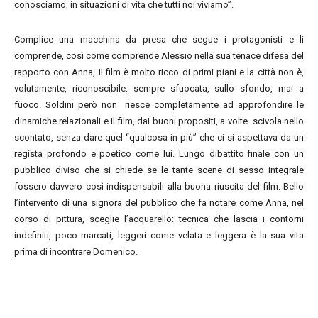
conosciamo, in situazioni di vita che tutti noi viviamo”.
Complice una macchina da presa che segue i protagonisti e li
comprende, così come comprende Alessio nella sua tenace difesa del
rapporto con Anna, il film è molto ricco di primi piani e la città non è,
volutamente, riconoscibile: sempre sfuocata, sullo sfondo, mai a
fuoco. Soldini però non riesce completamente ad approfondire le
dinamiche relazionali e il film, dai buoni propositi, a volte scivola nello
scontato, senza dare quel “qualcosa in più” che ci si aspettava da un
regista profondo e poetico come lui. Lungo dibattito finale con un
pubblico diviso che si chiede se le tante scene di sesso integrale
fossero davvero così indispensabili alla buona riuscita del film. Bello
l’intervento di una signora del pubblico che fa notare come Anna, nel
corso di pittura, sceglie l’acquarello: tecnica che lascia i contorni
indefiniti, poco marcati, leggeri come velata e leggera è la sua vita
prima di incontrare Domenico.