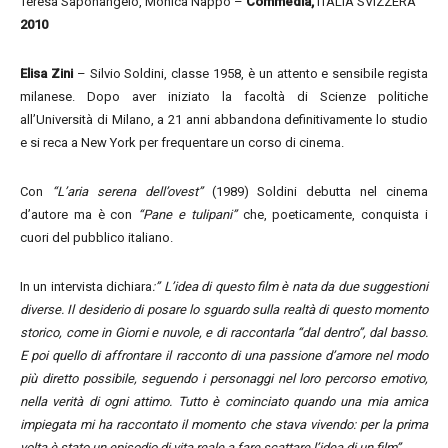
Teresa Saponangelo, Monica Nappo –
Commedia,
ITALIA SVIZZERA
2010
Elisa Zini
– Silvio Soldini, classe 1958, è un attento e sensibile regista
milanese. Dopo aver iniziato la facoltà di Scienze politiche
all’Università di Milano, a 21 anni abbandona definitivamente lo studio
e si reca a New York per frequentare un corso di cinema.
Con
“L’aria serena dell’ovest”
(1989) Soldini debutta nel cinema
d’autore ma è con
“Pane e tulipani”
che, poeticamente, conquista i
cuori del pubblico italiano.
In un intervista dichiara
:” L’idea di questo film è nata da
due suggestioni
diverse. Il desiderio di posare lo sguardo sulla realtà di questo momento
storico, come in Giorni e nuvole, e di raccontarla “dal dentro”, dal basso.
E poi quello di affrontare il racconto di una passione d’amore nel modo
più diretto possibile, seguendo i personaggi nel loro percorso emotivo,
nella verità di ogni attimo. Tutto è cominciato quando una mia amica
impiegata mi ha raccontato il momento che stava vivendo: per la prima
volta è stato un episodio di vita reale a fare scattare l’idea di un film”.