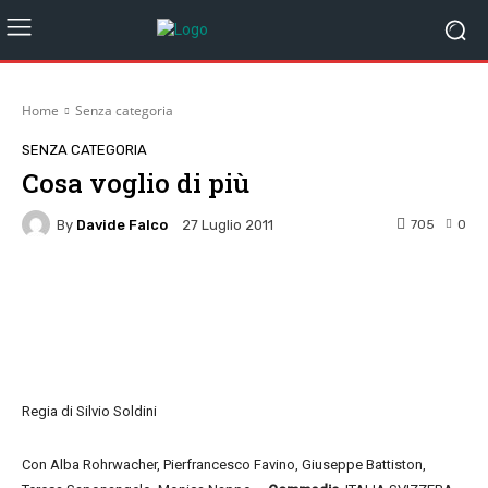
Home
Senza categoria
SENZA CATEGORIA
Cosa voglio di più
By
Davide Falco
705
0
27 Luglio 2011
Facebook
Twitter
Pinterest
W
Regia di Silvio Soldini
Con Alba Rohrwacher, Pierfrancesco Favino, Giuseppe Battiston,