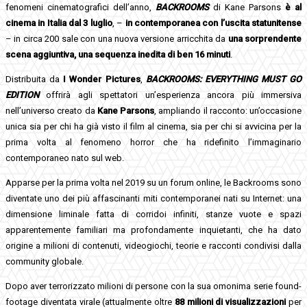
fenomeni cinematografici dell’anno,
BACKROOMS
di Kane Parsons
è al
cinema in Italia dal 3 luglio
, –
in contemporanea con l’uscita statunitense
– in circa 200 sale con una nuova versione arricchita da
una sorprendente
scena aggiuntiva, una sequenza inedita di ben 16 minuti
.
Distribuita da
I Wonder Pictures
,
BACKROOMS: EVERYTHING MUST GO
EDITION
offrirà agli spettatori un’esperienza ancora più immersiva
nell’universo creato da
Kane Parsons
, ampliando il racconto: un’occasione
unica sia per chi ha già visto il film al cinema, sia per chi si avvicina per la
prima volta al fenomeno horror che ha ridefinito l’immaginario
contemporaneo nato sul web.
Apparse per la prima volta nel 2019 su un forum online, le Backrooms sono
diventate uno dei più affascinanti miti contemporanei nati su Internet: una
dimensione liminale fatta di corridoi infiniti, stanze vuote e spazi
apparentemente familiari ma profondamente inquietanti, che ha dato
origine a milioni di contenuti, videogiochi, teorie e racconti condivisi dalla
community globale.
Dopo aver terrorizzato milioni di persone con la sua omonima serie found-
footage diventata virale (attualmente oltre
88 milioni di visualizzazioni
per