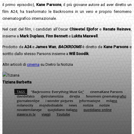
il primo episodio),
Kane Parsons
, il più giovane autore ad aver diretto un
film A24, ha trasformato le Backrooms in un vero e proprio fenomeno
cinematografico internazionale.
Nel cast del film, i candidati all’Oscar
Chiwetel Ejiofor
e
Renate Reinsve
,
insieme a
Mark Duplass
,
Finn Bennett
e
Lukita Maxwell
.
Prodotto da
A24
e
James Wan
,
BACKROOMS
è diretto da
Kane Parsons
e
scritto dallo stesso Parsons insieme a
Will Soodik
.
Altri articoli di
cinema
su Dietro la Notizia
Tiziana Barbetta
TAGS
"Backrooms: Everything Must Go"
cinemaKane Parsons
davidefalco
dietrolanotizia
diretta
fenomeni cinematografici
giornaleonline
i wonder pictures
informazione
milano
milanocity
mondodisabile
news
notizia
notizie
novatemilanese
quotidiano italiano
quotidiano online
stasera in tv
viaggi
Youtube