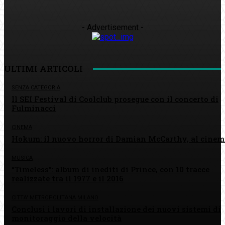
- Advertisement -
ULTIMI ARTICOLI
SENZA CATEGORIA
Il SEI Festival di Coolclub prosegue con il concerto di
Fulminacci
CINEMA
Hokum: il nuovo horror di Damian McCarthy, al cinem
MUSICA
“Timeless”: album di inediti di Prince, con 10 tracce
realizzate tra il 1977 e il 2016
CITTA' METROPOLITANA MILANO
Conclusi i lavori di installazione dei nuovi sistemi di
monitoraggio della velocità