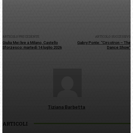
Facebook
Twitter
Pinterest
WhatsApp
ARTICOLO PRECEDENTE
ARTICOLO SUCCESSIVO
Giulia Mei live a Milano, Castello
Gabry Ponte: “Circotron – The
Sforzesco: martedì 14 luglio 2026
Dance Show”
Tiziana Barbetta
ARTICOLI