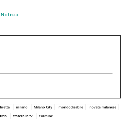
 Notizia
diretta
milano
Milano City
mondodisabile
novate milanese
tizia
stasera in tv
Youtube