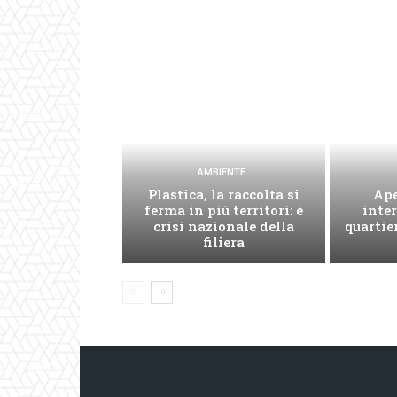
AMBIENTE
Plastica, la raccolta si
Ape
ferma in più territori: è
inter
crisi nazionale della
quartie
filiera