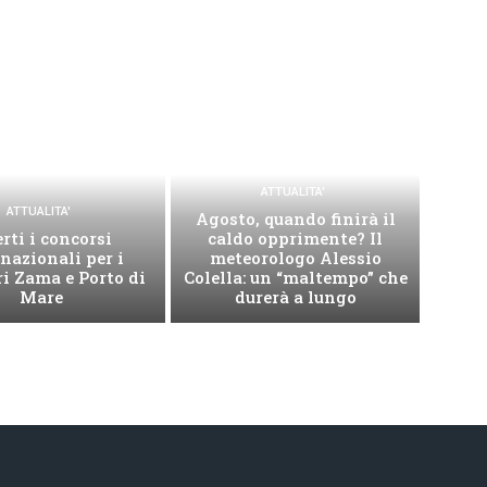
ATTUALITA'
ATTUALITA'
Agosto, quando finirà il
rti i concorsi
caldo opprimente? Il
nazionali per i
meteorologo Alessio
ri Zama e Porto di
Colella: un “maltempo” che
Mare
durerà a lungo