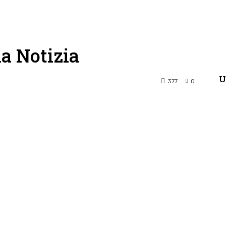
la Notizia
U
377
0
terest
WhatsApp