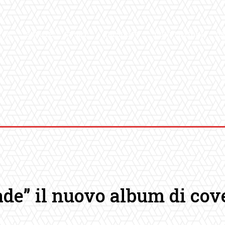
ICA
SALUTE
SPORT
CHI SIAMO
CONVENZIONI
GA
de” il nuovo album di cov