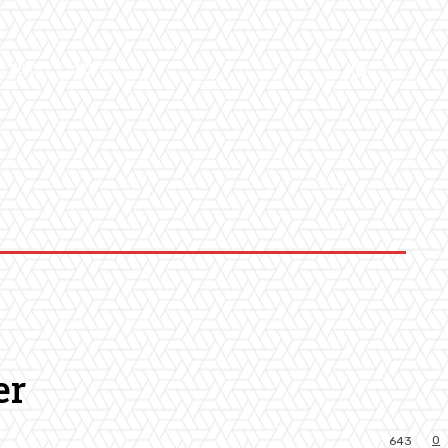
LLERY
ALTRO
er
0
643