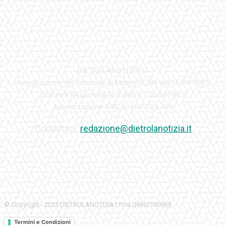
DIETROLANOTIZIA.IT
Registrazione del Tribunale di Milano N.286 del 15-04-2005
Direttore Responsabile-Editore: Davide Falco
Autorizzazione SIAE n. 350\I\05-475
Contattaci:
redazione@dietrolanotizia.it
© Copyright - 2025 DIETROLANOTIZIA | P.Iva 04852590969
Termini e Condizioni