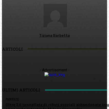
Tiziana Barbetta
ARTICOLI
- Advertisement -
ULTIMI ARTICOLI
AMBIENTE
Oltre 2,6 tonnellate di rifiuti speciali abbandonate in 