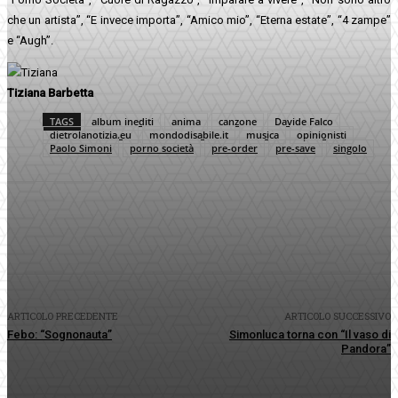
che un artista”, “E invece importa”, “Amico mio”, “Eterna estate”, “4 zampe”
e “Augh”.
Tiziana Barbetta
TAGS
album inediti
anima
canzone
Davide Falco
dietrolanotizia.eu
mondodisabile.it
musica
opinionisti
Paolo Simoni
porno società
pre-order
pre-save
singolo
Facebook
Twitter
Pinterest
WhatsApp
ARTICOLO PRECEDENTE
ARTICOLO SUCCESSIVO
Febo: “Sognonauta”
Simonluca torna con “Il vaso di
Pandora”