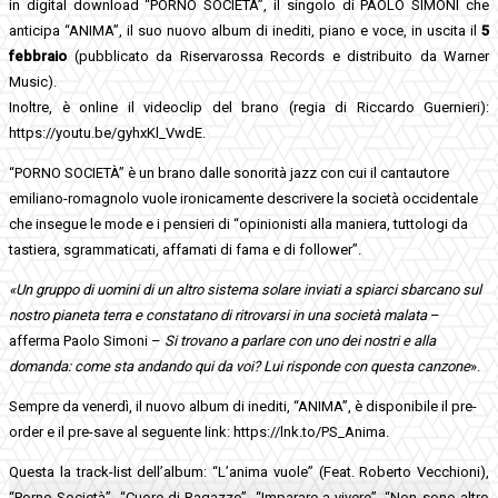
in digital download “PORNO SOCIETÀ”, il singolo di PAOLO SIMONI che
anticipa “ANIMA”, il suo nuovo album di inediti, piano e voce, in uscita il
5
febbraio
(pubblicato da Riservarossa Records e distribuito da Warner
Music).
Inoltre, è online il videoclip del brano (regia di Riccardo Guernieri):
https://youtu.be/gyhxKl_VwdE.
“PORNO SOCIETÀ” è un brano dalle sonorità jazz con cui il cantautore
emiliano-romagnolo vuole ironicamente descrivere la società occidentale
che insegue le mode e i pensieri di “opinionisti alla maniera, tuttologi da
tastiera, sgrammaticati, affamati di fama e di follower”.
«Un gruppo di uomini di un altro sistema solare inviati a spiarci sbarcano sul
nostro pianeta terra e constatano di ritrovarsi in una società malata
–
afferma Paolo Simoni –
Si trovano a parlare con uno dei nostri e alla
domanda: come sta andando qui da voi? Lui risponde con questa canzone
».
Sempre da venerdì, il nuovo album di inediti, “ANIMA”, è disponibile il pre-
order e il pre-save al seguente link: https://lnk.to/PS_Anima.
Questa la track-list dell’album: “L’anima vuole” (Feat. Roberto Vecchioni),
“Porno Società”, “Cuore di Ragazzo”, “Imparare a vivere”, “Non sono altro