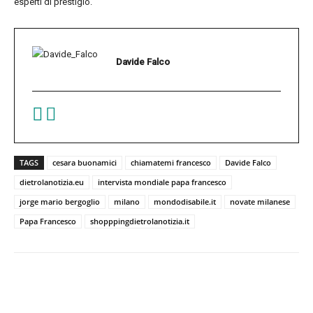
esperti di prestigio.
Davide Falco
TAGS
cesara buonamici
chiamatemi francesco
Davide Falco
dietrolanotizia.eu
intervista mondiale papa francesco
jorge mario bergoglio
milano
mondodisabile.it
novate milanese
Papa Francesco
shopppingdietrolanotizia.it
Facebook
Twitter
Pinterest
W