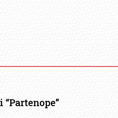
ICA
SALUTE
SPORT
CHI SIAMO
CONVENZIONI
GA
di “Partenope”