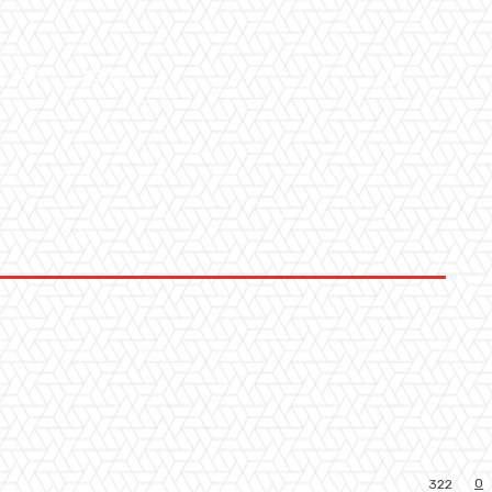
LLERY
ALTRO
0
322