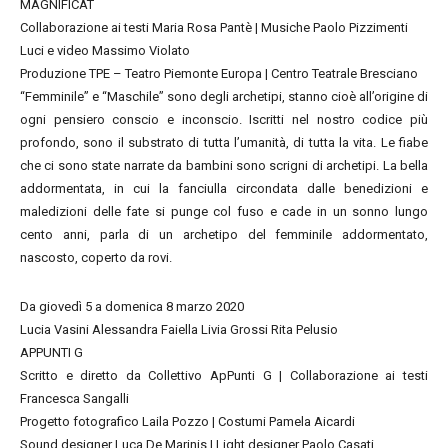
MAGNIFICAT
Collaborazione ai testi Maria Rosa Pantè | Musiche Paolo Pizzimenti
Luci e video Massimo Violato
Produzione TPE – Teatro Piemonte Europa | Centro Teatrale Bresciano
“Femminile” e “Maschile” sono degli archetipi, stanno cioè all’origine di
ogni pensiero conscio e inconscio. Iscritti nel nostro codice più
profondo, sono il substrato di tutta l’umanità, di tutta la vita. Le fiabe
che ci sono state narrate da bambini sono scrigni di archetipi. La bella
addormentata, in cui la fanciulla circondata dalle benedizioni e
maledizioni delle fate si punge col fuso e cade in un sonno lungo
cento anni, parla di un archetipo del femminile addormentato,
nascosto, coperto da rovi.
Da giovedì 5 a domenica 8 marzo 2020
Lucia Vasini Alessandra Faiella Livia Grossi Rita Pelusio
APPUNTI G
Scritto e diretto da Collettivo ApPunti G | Collaborazione ai testi
Francesca Sangalli
Progetto fotografico Laila Pozzo | Costumi Pamela Aicardi
Sound designer Luca De Marinis | Light designer Paolo Casati