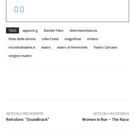
TAGS
appunti g
Davide Falco
dietrolanotizia.eu
festa della donna
Lella Costa
magnificat
milano
mondodisabile.it
teatro
teatro al femminile
Teatro Carcano
vergine madre
Facebook
Twitter
Pinterest
W
ARTICOLO PRECEDENTE
ARTICOLO SUCCESSIVO
Retrolove: “Soundtrack”
Women in Run – The Race