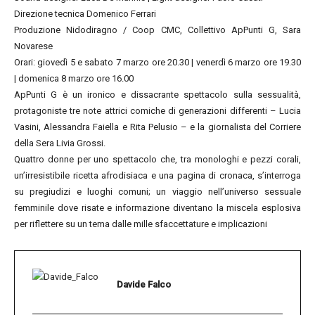
Direzione tecnica Domenico Ferrari
Produzione Nidodiragno / Coop CMC, Collettivo ApPunti G, Sara
Novarese
Orari: giovedì 5 e sabato 7 marzo ore 20.30 | venerdì 6 marzo ore 19.30
| domenica 8 marzo ore 16.00
ApPunti G è un ironico e dissacrante spettacolo sulla sessualità,
protagoniste tre note attrici comiche di generazioni differenti – Lucia
Vasini, Alessandra Faiella e Rita Pelusio – e la giornalista del Corriere
della Sera Livia Grossi.
Quattro donne per uno spettacolo che, tra monologhi e pezzi corali,
un’irresistibile ricetta afrodisiaca e una pagina di cronaca, s’interroga
su pregiudizi e luoghi comuni; un viaggio nell’universo sessuale
femminile dove risate e informazione diventano la miscela esplosiva
per riflettere su un tema dalle mille sfaccettature e implicazioni
Davide Falco