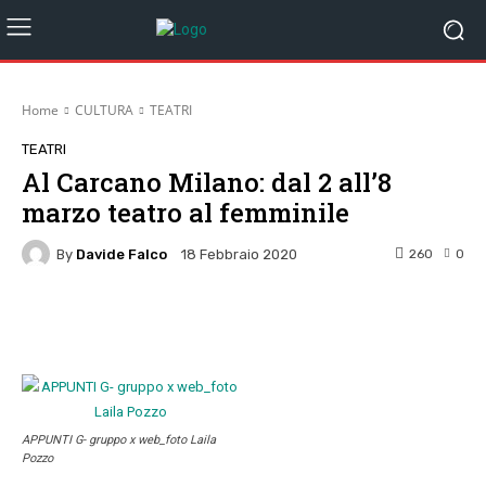
Home
CULTURA
TEATRI
TEATRI
Al Carcano Milano: dal 2 all’8
marzo teatro al femminile
By
Davide Falco
260
0
18 Febbraio 2020
Facebook
Twitter
Pinterest
W
APPUNTI G- gruppo x web_foto Laila
Pozzo