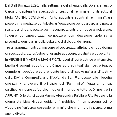
Dal 3 all’8 marzo 2020, nella settimana della Festa della Donna, il Teatro
Carcano ospiterà tre spettacoli di teatro al femminile riuniti sotto il
titolo “DONNE SCATENATE. Punti, appunti e spunti al femminile”: un
piccolo ma meditato contributo, un’occasione per guardare alla nostra
realtà e anche al passato per ri-scoprire talenti, promuovere inclusione,
favorire consapevolezza, combattere con decisione violenza e
pregiudizi con le armi della cultura, del dialogo, dell’ironia.
Tre gli appuntamenti tra impegno e leggerezza, affidati a cinque donne
di spettacolo, attrici/autrici di grande spessore, creatività e popolarità
In VERGINE E MADRE e MAGNIFICAT, lavori di cui è autrice e interprete,
Lucilla Giagnoni, voce tra le più intense e spirituali del nostro teatro,
compie un poetico e sorprendente lavoro di scavo nei grandi testi –
dalla Divina Commedia alla Bibbia, da San Francesco alle filosofie
orientali – a svelare il principio del “Femminile”, forza armonica,
salvifica e rigeneratrice che muove il mondo e tutto può; mentre in
APPUNTI G le attrici Lucia Vasini, Alessandra Faiella e Rita Pelusio e la
giornalista Livia Grossi guidano il pubblico in un personalissimo
viaggio nell’universo sessuale femminile che informa e fa pensare, ma
anche diverte.