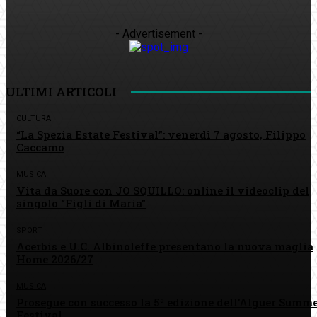
- Advertisement -
ULTIMI ARTICOLI
CULTURA
“La Spezia Estate Festival”: venerdì 7 agosto, Filippo
Caccamo
MUSICA
Vita da Suore con JO SQUILLO: online il videoclip del
singolo “Figli di Maria”
SPORT
Acerbis e U.C. Albinoleffe presentano la nuova maglia
Home 2026/27
MUSICA
Prosegue con successo la 5ª edizione dell’Alguer Summ
Festival