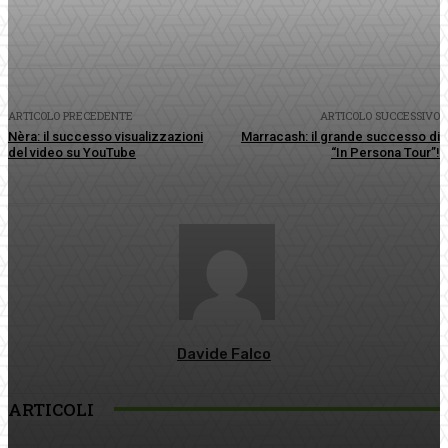
Facebook
Twitter
Pinterest
WhatsApp
ARTICOLO PRECEDENTE
ARTICOLO SUCCESSIVO
Nèra: il successo visualizzazioni
Marracash: il grande successo di
del video su YouTube
“In Persona Tour”!
Davide Falco
ARTICOLI