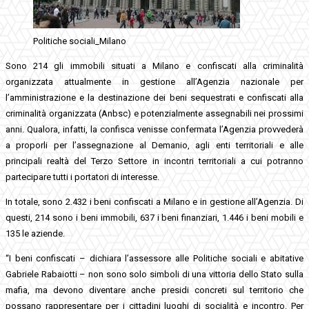
Politiche sociali_Milano
Sono 214 gli immobili situati a Milano e confiscati alla criminalità
organizzata attualmente in gestione all’Agenzia nazionale per
l’amministrazione e la destinazione dei beni sequestrati e confiscati alla
criminalità organizzata (Anbsc) e potenzialmente assegnabili nei prossimi
anni. Qualora, infatti, la confisca venisse confermata l’Agenzia provvederà
a proporli per l’assegnazione al Demanio, agli enti territoriali e alle
principali realtà del Terzo Settore in incontri territoriali a cui potranno
partecipare tutti i portatori di interesse.
In totale, sono 2.432 i beni confiscati a Milano e in gestione all’Agenzia. Di
questi, 214 sono i beni immobili, 637 i beni finanziari, 1.446 i beni mobili e
135 le aziende.
“I beni confiscati – dichiara l’assessore alle Politiche sociali e abitative
Gabriele Rabaiotti – non sono solo simboli di una vittoria dello Stato sulla
mafia, ma devono diventare anche presidi concreti sul territorio che
possano rappresentare per i cittadini luoghi di socialità e incontro. Per