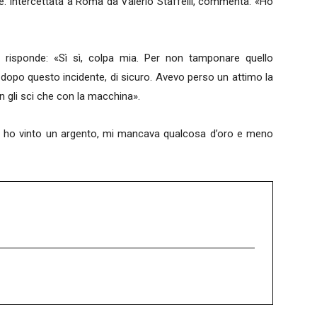
e. Intercettata a Roma da Valerio Staffelli, commenta: «Ho
a risponde: «Sì sì, colpa mia. Per non tamponare quello
a dopo questo incidente, di sicuro. Avevo perso un attimo la
n gli sci che con la macchina».
 ho vinto un argento, mi mancava qualcosa d’oro e meno