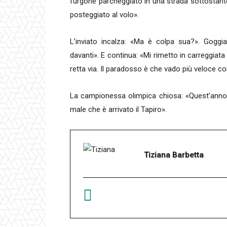
furgone parcheggiato in una strada sottostant
posteggiato al volo».
L’inviato incalza: «Ma è colpa sua?». Goggi
davanti». E continua: «Mi rimetto in carreggiat
retta via. Il paradosso è che vado più veloce co
La campionessa olimpica chiosa: «Quest’anno
male che è arrivato il Tapiro».
Tiziana Barbetta