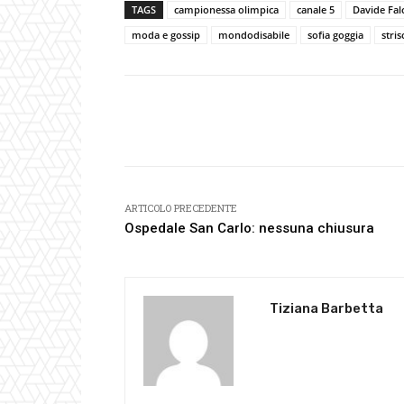
TAGS
campionessa olimpica
canale 5
Davide Fal
moda e gossip
mondodisabile
sofia goggia
stris
Facebook
Condividi
ARTICOLO PRECEDENTE
Ospedale San Carlo: nessuna chiusura
Tiziana Barbetta