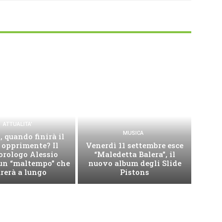
ATTUALITA'
MUSICA
 quando finirà il
 opprimente? Il
Venerdì 11 settembre esce
orologo Alessio
“Maledetta Balera”, il
 un “maltempo” che
nuovo album degli Slide
rerà a lungo
Pistons