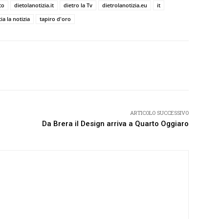
co
dietolanotizia.it
dietro la Tv
dietrolanotizia.eu
it
cia la notizia
tapiro d'oro
Twitter
Pinterest
WhatsApp
ARTICOLO SUCCESSIVO
Da Brera il Design arriva a Quarto Oggiaro