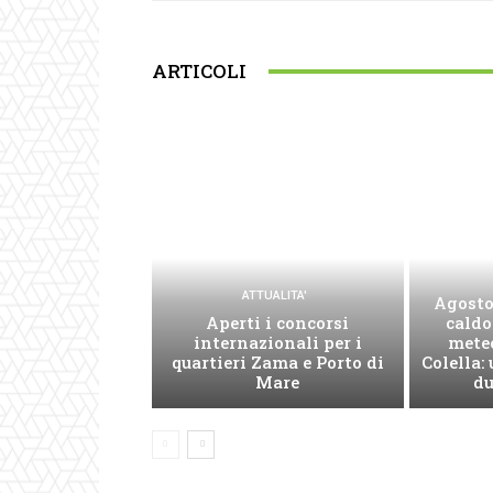
ARTICOLI
ATTUALITA'
Agosto,
Aperti i concorsi
caldo
internazionali per i
mete
quartieri Zama e Porto di
Colella:
Mare
du