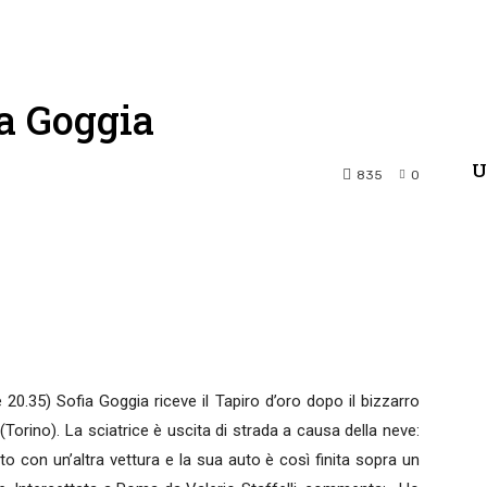
ia Goggia
U
835
0
terest
WhatsApp
 20.35) Sofia Goggia riceve il Tapiro d’oro dopo il bizzarro
 (Torino). La sciatrice è uscita di strada a causa della neve:
o con un’altra vettura e la sua auto è così finita sopra un