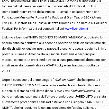
EXPO- Experience Milano, i THIRTY SECONDS TO MARS si apprestano a
tornare nel Bel Paese per quattro nuovi concerti: il 3 luglio al Rock in
Roma (Auditorium Parco della Musica – Cavea) in collaborazione con
Fondazione Musica Per Roma, il 4 a Padova al Gran Teatro GEOX (Arena
Live), il 6 al Pistoia Blues Festival (Piazza Duomo) e il 7 a Barolo al Collisioni
Festival. Per informazioni sui concerti italiani
www.livenation.it
L’ultimo album dei THIRTY SECONDS TO MARS “AMERICA” pubblicato lo
scorso anno ha debuttato alla seconda posizione della classifica ufficiale
dei dischi più venduti nel nostro paese. Il disco, che aveva raggiunto il 1mo
posto su iTunes in America, Italia, Francia, Germania e nei principali
mercati, contiene 12 brani inediti tra cui alcune preziose collaborazioni con
artisti superstar come Halsey e A$AP Rocky e una traccia prodotta da
ZEDD.
Dopo il successo del primo singolo “
Walk on Water
” che ha riportato i
THIRTY SECONDS TO MARS nelle radio e nelle classifiche di tutto il mondo
a 5 anni di distanza dall’ultimo disco “
Love, Lust, Faith and Dreams
”, la
band americana capitanata dall’attore premio oscar JARED LETO era stata
nuovamente protagonista nelle radio italiane con il singolo “DANGEROUS
NIGHT”, che ha raggiunto la settima posizione dell’airplay italiano, e