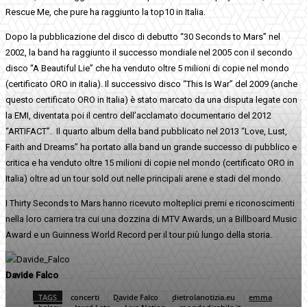
Rescue Me, che pure ha raggiunto la top10 in Italia.
Dopo la pubblicazione del disco di debutto “30 Seconds to Mars” nel
2002, la band ha raggiunto il successo mondiale nel 2005 con il secondo
disco “A Beautiful Lie” che ha venduto oltre 5 milioni di copie nel mondo
(certificato ORO in italia). Il successivo disco “This Is War” del 2009 (anche
questo certificato ORO in Italia) è stato marcato da una disputa legate con
la EMI, diventata poi il centro dell’acclamato documentario del 2012
“ARTIFACT”. Il quarto album della band pubblicato nel 2013 “Love, Lust,
Faith and Dreams” ha portato alla band un grande successo di pubblico e
critica e ha venduto oltre 15 milioni di copie nel mondo (certificato ORO in
Italia) oltre ad un tour sold out nelle principali arene e stadi del mondo.
I Thirty Seconds to Mars hanno ricevuto molteplici premi e riconoscimenti
nella loro carriera tra cui una dozzina di MTV Awards, un a Billboard Music
Award e un Guinness World Record per il tour più lungo della storia.
Davide Falco
TAGS
concerti
Davide Falco
dietrolanotizia.eu
emma