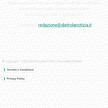
Registrazione del Tribunale di Milano N.286 del 15-04-2005
Direttore Responsabile-Editore: Davide Falco
Autorizzazione SIAE n. 350\I\05-475
Contattaci:
redazione@dietrolanotizia.it
© Copyright - 2025 DIETROLANOTIZIA | P.Iva 04852590969
Termini e Condizioni
Privacy Policy