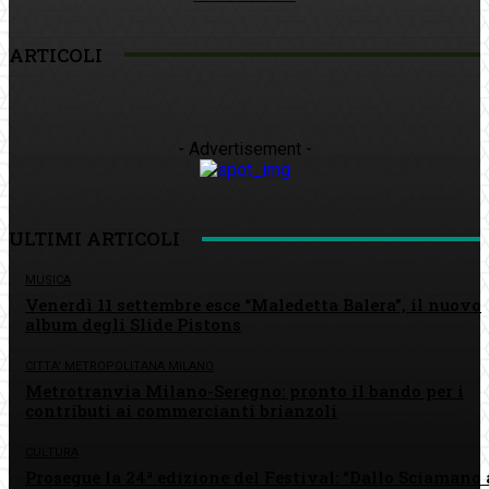
ARTICOLI
- Advertisement -
ULTIMI ARTICOLI
MUSICA
Venerdì 11 settembre esce “Maledetta Balera”, il nuovo
album degli Slide Pistons
CITTA' METROPOLITANA MILANO
Metrotranvia Milano-Seregno: pronto il bando per i
contributi ai commercianti brianzoli
CULTURA
Prosegue la 24ª edizione del Festival: “Dallo Sciamano 