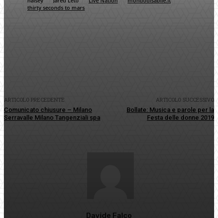
halsey
Jared Leto
Live Nation
mondodisabile.it
thirty seconds to mars
Facebook
Twitter
Pinterest
WhatsApp
ARTICOLO PRECEDENTE
ARTICOLO SUCCESSIVO
Comunicato chiusure – Milano
Bollate: Musica e parole per la
Serravalle Milano Tangenziali spa
Festa delle donne 2019
Davide Falco