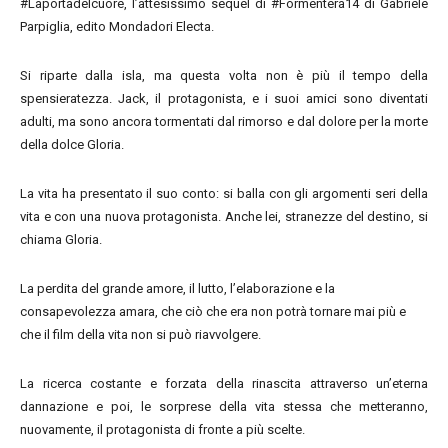
#Laportadelcuore, l’attesissimo sequel di #Formentera14 di Gabriele
Parpiglia, edito Mondadori Electa.
Si riparte dalla isla, ma questa volta non è più il tempo della
spensieratezza. Jack, il protagonista, e i suoi amici sono diventati
adulti, ma sono ancora tormentati dal rimorso e dal dolore per la morte
della dolce Gloria.
La vita ha presentato il suo conto: si balla con gli argomenti seri della
vita e con una nuova protagonista. Anche lei, stranezze del destino, si
chiama Gloria.
La perdita del grande amore, il lutto, l’elaborazione e la
consapevolezza amara, che ciò che era non potrà tornare mai più e
che il film della vita non si può riavvolgere.
La ricerca costante e forzata della rinascita attraverso un’eterna
dannazione e poi, le sorprese della vita stessa che metteranno,
nuovamente, il protagonista di fronte a più scelte.