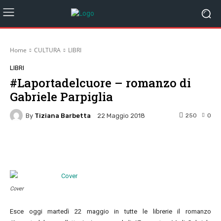
Home
CULTURA
LIBRI
LIBRI
#Laportadelcuore – romanzo di
Gabriele Parpiglia
By
Tiziana Barbetta
250
0
22 Maggio 2018
Facebook
Twitter
Pinterest
W
Cover
Esce oggi martedì 22 maggio in tutte le librerie il romanzo