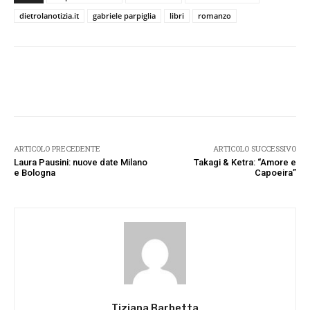
dietrolanotizia.it
gabriele parpiglia
libri
romanzo
Facebook
Twitter
Pinterest
W
ARTICOLO PRECEDENTE
ARTICOLO SUCCESSIVO
Laura Pausini: nuove date Milano
Takagi & Ketra: “Amore e
e Bologna
Capoeira”
Tiziana Barbetta