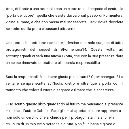
Anzi, di fronte a una porta blu con un cuore rosa disegnato al centro: la
“porta del cuore”, quella che esiste davvero sul paseo di Formentera,
vicino al mare, e che non passa mai inosservata. Jack dovrà decidere
se aprire quella porta e passarci attraverso.
Una porta che potrebbe cambiare il destino non solo suo, ma di tutti i
protagonisti del sequel di #Formentera14. Questa volta, ad
accompagnarli ci sarà una nuova Gloria, che con la sua presenza darà
un senso rinnovato soprattutto alla parola responsabilità.
Sarà la responsabilità la chiave giusta per salvarsi? O per annegare? La
verità è sempre scritta sull’Isola, dietro e oltre quella porta con il
tramonto che colora il cuore disegnato e il mare che la accarezza.
« Ho scritto questo libro guardando al futuro ma pensando al presente
– dichiara l’autore Gabriele Parpiglia – #Laportadelcuore rappresenta
non solo un cerchio che si chiude per il protagonista, ma anche la
chiusura di un mio ciclo personale di vita. Non è un banale gioco di