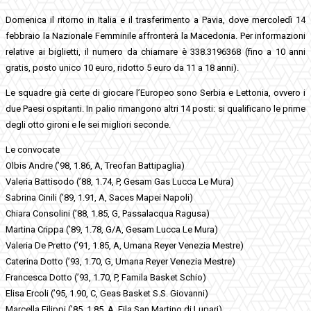
Domenica il ritorno in Italia e il trasferimento a Pavia, dove mercoledì 14
febbraio la Nazionale Femminile affronterà la Macedonia. Per informazioni
relative ai biglietti, il numero da chiamare è 338.3196368 (fino a 10 anni
gratis, posto unico 10 euro, ridotto 5 euro da 11 a 18 anni).
Le squadre già certe di giocare l’Europeo sono Serbia e Lettonia, ovvero i
due Paesi ospitanti. In palio rimangono altri 14 posti: si qualificano le prime
degli otto gironi e le sei migliori seconde.
Le convocate
Olbis Andre (’98, 1.86, A, Treofan Battipaglia)
Valeria Battisodo (’88, 1.74, P, Gesam Gas Lucca Le Mura)
Sabrina Cinili (’89, 1.91, A, Saces Mapei Napoli)
Chiara Consolini (’88, 1.85, G, Passalacqua Ragusa)
Martina Crippa (’89, 1.78, G/A, Gesam Lucca Le Mura)
Valeria De Pretto (’91, 1.85, A, Umana Reyer Venezia Mestre)
Caterina Dotto (’93, 1.70, G, Umana Reyer Venezia Mestre)
Francesca Dotto (’93, 1.70, P, Famila Basket Schio)
Elisa Ercoli (’95, 1.90, C, Geas Basket S.S. Giovanni)
Marcella Filippi (’85, 1.85, A, Fila San Martino di Lupari)