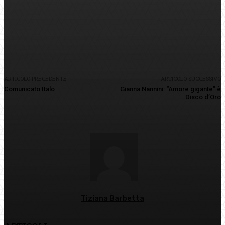
Facebook
Twitter
Pinterest
WhatsApp
ARTICOLO PRECEDENTE
ARTICOLO SUCCESSIVO
Comunicato Italo
Gianna Nannini: “Amore gigante” è
Disco d’Oro
Tiziana Barbetta