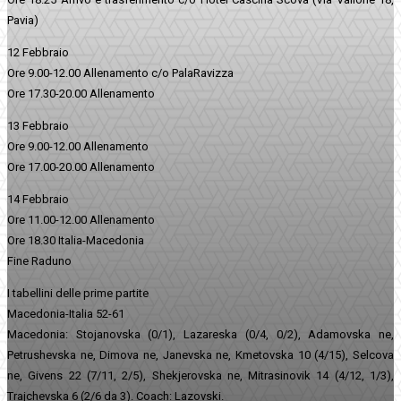
Pavia)
12 Febbraio
Ore 9.00-12.00 Allenamento c/o PalaRavizza
Ore 17.30-20.00 Allenamento
13 Febbraio
Ore 9.00-12.00 Allenamento
Ore 17.00-20.00 Allenamento
14 Febbraio
Ore 11.00-12.00 Allenamento
Ore 18.30 Italia-Macedonia
Fine Raduno
I tabellini delle prime partite
Macedonia-Italia 52-61
Macedonia: Stojanovska (0/1), Lazareska (0/4, 0/2), Adamovska ne,
Petrushevska ne, Dimova ne, Janevska ne, Kmetovska 10 (4/15), Selcova
ne, Givens 22 (7/11, 2/5), Shekjerovska ne, Mitrasinovik 14 (4/12, 1/3),
Trajchevska 6 (2/6 da 3). Coach: Lazovski.