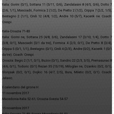
Italia: Gorini (0/1), Sottana 11 (5/11, 0/6), Zandalasini 8 (4/5, 0/6), Dotto 7
(2/6, 1/1), Masciadri, Formica 2 (1/2), De Pretto 2 (1/2), Crippa 7 (2/2, 1/5),
Bestagno 2 (1/1), Cinili 12 (4/8, 1/2), Andre 10 (5/7), Kacerik ne. Coach:
Crespi.
Italia-Croazia 71-83
Italia: Gorini ne, Sottana 25 (4/8, 3/6), Zandalasini 17 (3/10, 1/4), Dotto 7
(3/8, 0/1), Masciadri (0/1 da tre), Formica 4 (2/3, 0/1), De Pretto 8 (3/4),
Crippa 5 (0/1, 1/1), Bestagno (0/1), Cinili 4 (2/3), Andre (0/2), Kacerik 1 (0/1
da tre). Coach: Crespi.
Croazia: Begic 2 (1/1, 0/1), Buzov (0/1), Sandric 22 (2/3, 3/5), Premasunac 8
(4/6, 0/1), Todoric (0/1) Rezan 35 (13/19), Miloglav ne, Dzankic (0/2, 0/1),
Slonjsak (0/2, 0/1), Dojkic 16 (4/7, 2/5), Bura, Miletic (0/2, 0/1). Coach:
Jelavic.
Il calendario del girone H
11 novembre 2017
Macedonia-Italia 52-61; Croazia-Svezia 54-57
15 novembre 2017
Italia-Croazia 71-83; Svezia-Macedonia 91-51