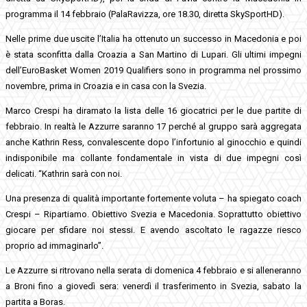
programma il 14 febbraio (PalaRavizza, ore 18.30, diretta SkySportHD).
Nelle prime due uscite l’Italia ha ottenuto un successo in Macedonia e poi
è stata sconfitta dalla Croazia a San Martino di Lupari. Gli ultimi impegni
dell’EuroBasket Women 2019 Qualifiers sono in programma nel prossimo
novembre, prima in Croazia e in casa con la Svezia.
Marco Crespi ha diramato la lista delle 16 giocatrici per le due partite di
febbraio. In realtà le Azzurre saranno 17 perché al gruppo sarà aggregata
anche Kathrin Ress, convalescente dopo l’infortunio al ginocchio e quindi
indisponibile ma collante fondamentale in vista di due impegni così
delicati. “Kathrin sarà con noi.
Una presenza di qualità importante fortemente voluta – ha spiegato coach
Crespi – Ripartiamo. Obiettivo Svezia e Macedonia. Soprattutto obiettivo
giocare per sfidare noi stessi. E avendo ascoltato le ragazze riesco
proprio ad immaginarlo”.
Le Azzurre si ritrovano nella serata di domenica 4 febbraio e si alleneranno
a Broni fino a giovedì sera: venerdì il trasferimento in Svezia, sabato la
partita a Boras.