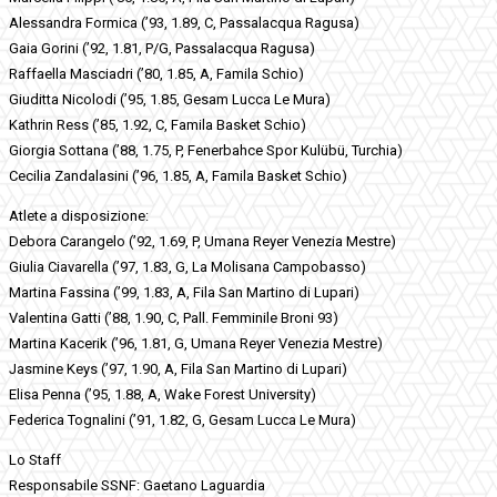
Alessandra Formica (’93, 1.89, C, Passalacqua Ragusa)
Gaia Gorini (’92, 1.81, P/G, Passalacqua Ragusa)
Raffaella Masciadri (’80, 1.85, A, Famila Schio)
Giuditta Nicolodi (’95, 1.85, Gesam Lucca Le Mura)
Kathrin Ress (’85, 1.92, C, Famila Basket Schio)
Giorgia Sottana (’88, 1.75, P, Fenerbahce Spor Kulübü, Turchia)
Cecilia Zandalasini (’96, 1.85, A, Famila Basket Schio)
Atlete a disposizione:
Debora Carangelo (’92, 1.69, P, Umana Reyer Venezia Mestre)
Giulia Ciavarella (’97, 1.83, G, La Molisana Campobasso)
Martina Fassina (’99, 1.83, A, Fila San Martino di Lupari)
Valentina Gatti (’88, 1.90, C, Pall. Femminile Broni 93)
Martina Kacerik (’96, 1.81, G, Umana Reyer Venezia Mestre)
Jasmine Keys (’97, 1.90, A, Fila San Martino di Lupari)
Elisa Penna (’95, 1.88, A, Wake Forest University)
Federica Tognalini (’91, 1.82, G, Gesam Lucca Le Mura)
Lo Staff
Responsabile SSNF: Gaetano Laguardia