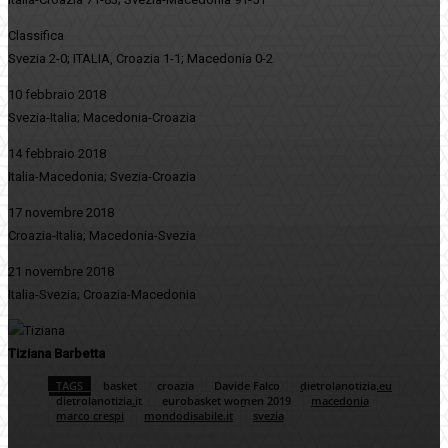
Classifica
Svezia 2-0; ITALIA, Croazia 1-1; Macedonia 0-2
10 febbraio 2018
Svezia-Italia; Macedonia-Croazia
14 febbraio 2018
Italia-Macedonia; Svezia-Croazia
17 novembre 2018
Croazia-Italia; Macedonia-Svezia
21 novembre 2018
Italia-Svezia; Croazia-Macedonia
Tiziana Barbetta
TAGS
basket
croazia
Davide Falco
dietrolanotizia.eu
dietrolanotizia.it
eurobasket women 2019
macedonia
marco crespi
mondodisabile.it
svezia