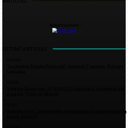
ARTICOLI
- Advertisement -
ULTIMI ARTICOLI
CULTURA
“La Spezia Estate Festival”: venerdì 7 agosto, Filippo
Caccamo
MUSICA
Vita da Suore con JO SQUILLO: online il videoclip del
singolo “Figli di Maria”
SPORT
Acerbis e U.C. Albinoleffe presentano la nuova maglia
Home 2026/27
MUSICA