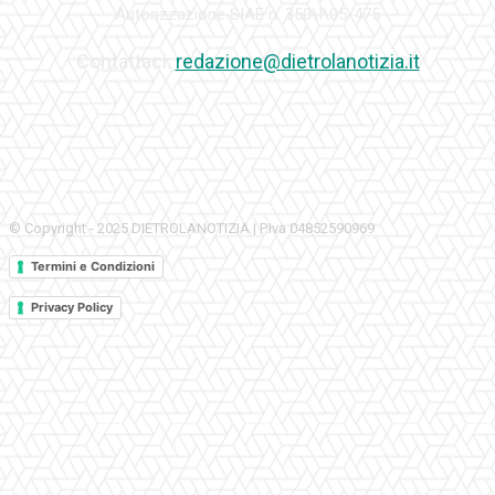
Autorizzazione SIAE n. 350\I\05-475
Contattaci:
redazione@dietrolanotizia.it
© Copyright - 2025 DIETROLANOTIZIA | P.Iva 04852590969
Termini e Condizioni
Privacy Policy