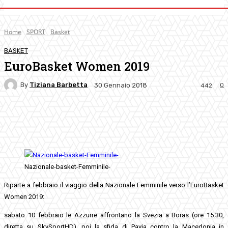
Home
SPORT
Basket
BASKET
EuroBasket Women 2019
By
Tiziana Barbetta
0
30 Gennaio 2018
442
Facebook
Twitter
Pinterest
WhatsApp
Nazionale-basket-Femminile-
Riparte a febbraio il viaggio della Nazionale Femminile verso l’EuroBasket
Women 2019:
sabato 10 febbraio le Azzurre affrontano la Svezia a Boras (ore 15.30,
diretta su SkySportHD), poi la sfida di Pavia contro la Macedonia in