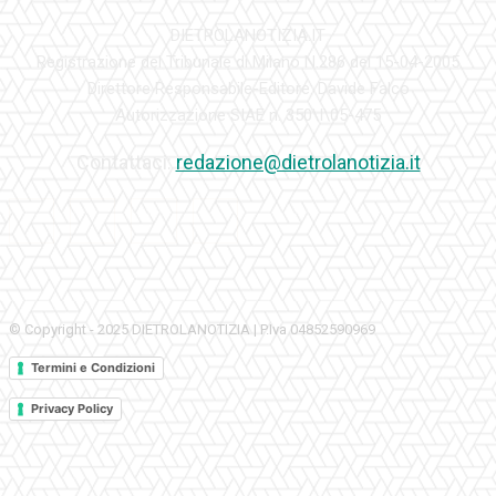
DIETROLANOTIZIA.IT
Registrazione del Tribunale di Milano N.286 del 15-04-2005
Direttore Responsabile-Editore: Davide Falco
Autorizzazione SIAE n. 350\I\05-475
Contattaci:
redazione@dietrolanotizia.it
© Copyright - 2025 DIETROLANOTIZIA | P.Iva 04852590969
Termini e Condizioni
Privacy Policy