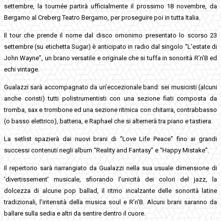
settembre, la tournée partirà ufficialmente il prossimo 18 novembre, da
Bergamo al Creberg Teatro Bergamo, per proseguire poi in tutta Italia.
Il tour che prende il nome dal disco omonimo presentato lo scorso 23
settembre (su etichetta Sugar) è anticipato in radio dal singolo “L’estate di
John Wayne”, un brano versatile e originale che si tuffa in sonorità R’n’B ed
echi vintage.
Gualazzi sarà accompagnato da un’eccezionale band: sei musicisti (alcuni
anche coristi) tutti polistrumentisti con una sezione fiati composta da
tromba, sax e trombone ed una sezione ritmica con chitarra, contrabbasso
(o basso elettrico), batteria, e Raphael che si alternerà tra piano e tastiera.
La setlist spazierà dai nuovi brani di “Love Life Peace” fino ai grandi
successi contenuti negli album “Reality and Fantasy” e “Happy Mistake”.
Il repertorio sarà riarrangiato da Gualazzi nella sua usuale dimensione di
‘divertissement’ musicale, sfiorando l’unicità dei colori del jazz, la
dolcezza di alcune pop ballad, il ritmo incalzante delle sonorità latine
tradizionali, l’intensità della musica soul e R’n’B. Alcuni brani saranno da
ballare sulla sedia e altri da sentire dentro il cuore.