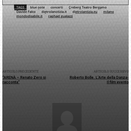
TAGS
blue note
concerti
Creberg Teatro Bergamo
Davide Falco
dietrolanotizia.it
dietrolantizia.eu
milano
mondodisabile.it
raphael gualazzi
Facebook
Twitter
Pinterest
WhatsApp
ARTICOLO PRECEDENTE
ARTICOLO SUCCESSIVO
“ARENÀ – Renato Zero si
Roberto Bolle. L’Arte della Danza-
racconta”
Il film evento