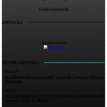
Tiziana Barbetta
ARTICOLI
- Advertisement -
ULTIMI ARTICOLI
CULTURA
“La Spezia Estate Festival”: venerdì 7 agosto, Filippo
Caccamo
MUSICA
Vita da Suore con JO SQUILLO: online il videoclip del
singolo “Figli di Maria”